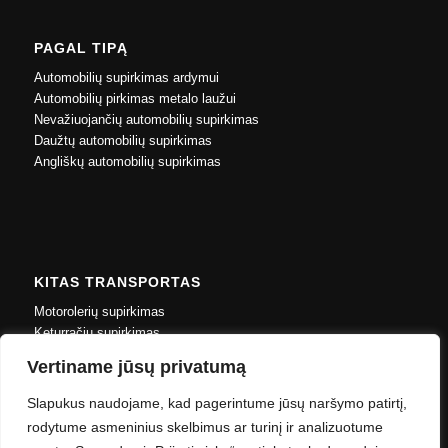
PAGAL TIPĄ
Automobilių supirkimas ardymui
Automobilių pirkimas metalo laužui
Nevažiuojančių automobilių supirkimas
Daužtų automobilių supirkimas
Angliškų automobilių supirkimas
KITAS TRANSPORTAS
Motorolerių supirkimas
Keturračių supirkimas
Sunkvežimių supirkimas
Vertiname jūsų privatumą
Autobusų supirkimas
Žemės ūkio technikos supirkimas
Slapukus naudojame, kad pagerintume jūsų naršymo patirtį,
rodytume asmeninius skelbimus ar turinį ir analizuotume