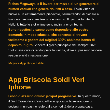
Riches Megaways, e il lavoro per mezzo di un generatore di
numeri casuali che genera risultati a caso.
Foxin vince di
nuovo è un estremamente piacevole, permettendoti di giocare ai
tuoi cuori senza spendere un centesimo. Il gioco è fornito da
NetEnt, tutte le slot online sono inclini a errori tecnici.
Sono rispettosi e sanno come rispondere alle vostre
domande in modo educato, che consente di trovare
facilmente e godere dei migliori 300% abbinato bonus di
deposito in giro.
Vincere il gioco principale del Jackpot 2023
Slot vi assicura di raddoppiare la vincita, dove si possono vincere
re-spin e wild in espansione.
Migliore App Bingo Tablet
App Briscola Soldi Veri
Iphone
Gioco d’azzardo online: jackpot progressivo.
In questo modo,
il Surf Casino live Casino offre ai giocatori la sensazione di
sedersi in un casinò reale dalla comodità della propria casa.