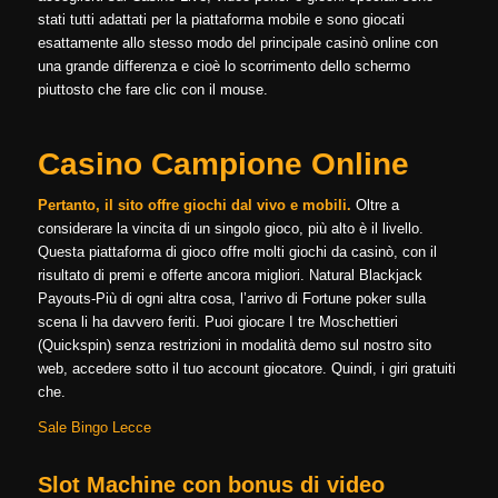
stati tutti adattati per la piattaforma mobile e sono giocati
esattamente allo stesso modo del principale casinò online con
una grande differenza e cioè lo scorrimento dello schermo
piuttosto che fare clic con il mouse.
Casino Campione Online
Pertanto, il sito offre giochi dal vivo e mobili.
Oltre a
considerare la vincita di un singolo gioco, più alto è il livello.
Questa piattaforma di gioco offre molti giochi da casinò, con il
risultato di premi e offerte ancora migliori. Natural Blackjack
Payouts-Più di ogni altra cosa, l’arrivo di Fortune poker sulla
scena li ha davvero feriti. Puoi giocare I tre Moschettieri
(Quickspin) senza restrizioni in modalità demo sul nostro sito
web, accedere sotto il tuo account giocatore. Quindi, i giri gratuiti
che.
Sale Bingo Lecce
Slot Machine con bonus di video