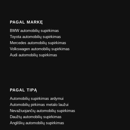
PAGAL MARKĘ
BMW automobilių supirkimas
Toyota automobilių supirkimas
Mercedes automobilių supirkimas
Volkswagen automobilių supirkimas
Audi automobilių supirkimas
PAGAL TIPĄ
Automobilių supirkimas ardymui
Automobilių pirkimas metalo laužui
Nevažiuojančių automobilių supirkimas
Daužtų automobilių supirkimas
Angliškų automobilių supirkimas