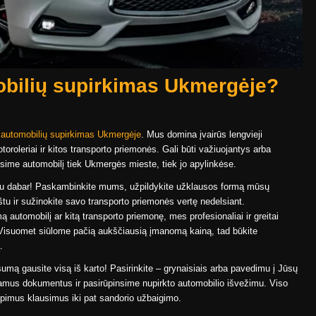
bilių supirkimas Ukmergėje?
r
automobilių supirkimas Ukmergėje
. Mus domina įvairūs lengvieji
otoroleriai ir kitos transporto priemonės. Gali būti važiuojantys arba
ksime automobilį tiek Ukmergės mieste, tiek jo apylinkėse.
jau dabar! Paskambinkite mums, užpildykite užklausos formą mūsų
aštu ir sužinokite savo transporto priemonės vertę nedelsiant.
automobilį ar kitą transporto priemonę, mes profesionaliai ir greitai
. Visuomet siūlome pačią aukščiausią įmanomą kainą, tad būkite
.
umą gausite visą iš karto! Pasirinkite – grynaisiais arba pavedimu į Jūsų
iamus dokumentus ir pasirūpinsime nupirkto automobilio išvežimu. Viso
pimus klausimus iki pat sandorio užbaigimo.