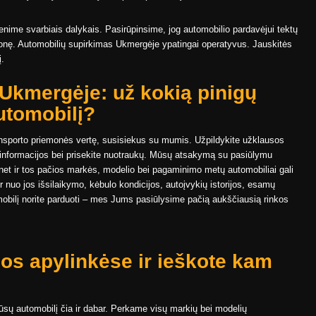
yvenime svarbiais dalykais. Pasirūpinsime, jog automobilio pardavėjui tektų
monę. Automobilių supirkimas Ukmergėje ypatingai operatyvus. Jauskitės
į.
Ukmergėje: už kokią pinigų
utomobilį?
ransporto priemonės vertę, susisiekus su mumis. Užpildykite užklausos
 informacijos bei prisekite nuotraukų. Mūsų atsakymą su pasiūlymu
 net ir tos pačios markės, modelio bei pagaminimo metų automobiliai gali
ir nuo jos išsilaikymo, kėbulo kondicijos, autoįvykių istorijos, esamų
omobilį norite parduoti – mes Jums pasiūlysime pačią aukščiausią rinkos
os apylinkėse ir ieškote kam
 Jūsų automobilį čia ir dabar. Perkame visų markių bei modelių