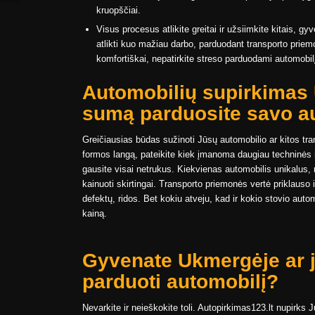
kruopščiai.
Visus procesus atlikite greitai ir užsiimkite kitais, g
atlikti kuo mažiau darbo, parduodant transporto prie
komfortiškai, nepatirkite streso parduodami automobil
Automobilių supirkimas 
sumą parduosite savo a
Greičiausias būdas sužinoti Jūsų automobilio ar kitos t
formos langą, pateikite kiek įmanoma daugiau techninės
gausite visai netrukus. Kiekvienas automobilis unikalus,
kainuoti skirtingai. Transporto priemonės vertė priklauso 
defektų, ridos. Bet kokiu atveju, kad ir kokio stovio aut
kainą.
Gyvenate Ukmergėje ar j
parduoti automobilį?
Nevarkite ir neieškokite toli. Autopirkimas123.lt nupirks