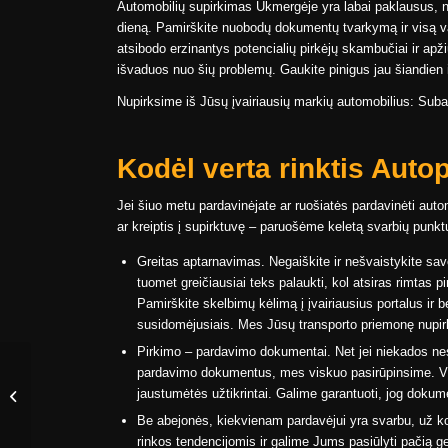
Automobilių supirkimas Ukmergėje yra labai paklausus, n
dieną. Pamirškite nuobodų dokumentų tvarkymą ir visą va
atsibodo erzinantys potencialių pirkėjų skambučiai ir ap
išvaduos nuo šių problemų. Gaukite pinigus jau šiandien i
Nupirksime iš Jūsų įvairiausių markių automobilius: Sub
Kodėl verta rinktis Auto
Jei šiuo metu pardavinėjate ar ruošiatės pardavinėti autom
ar kreiptis į supirktuvę – paruošėme keletą svarbių punkt
Greitas aptarnavimas. Negaiškite ir nešvaistykite savo
tuomet greičiausiai teks palaukti, kol atsiras rimtas 
Pamirškite skelbimų kėlimą į įvairiausius portalus ir b
susidomėjusiais. Mes Jūsų transporto priemonę nupir
Pirkimo – pardavimo dokumentai. Net jei niekados nesa
pardavimo dokumentus, mes viskuo pasirūpinsime. Vi
Automobilių supirkimas
jaustumėtės užtikrintai. Galime garantuoti, jog dokumen
Šalčininkuose
Be abejonės, kiekvienam pardavėjui yra svarbu, už k
rinkos tendencijomis ir galime Jums pasiūlyti pačią ge