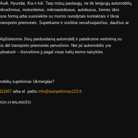
di, Hyundai, Kia ir kiti. Tarp mūsų paslaugų, ne tik lengvųjų automobilių
unkvežimius, motorolerius, mikroautobusus, autobusus, žemės ūkio
usos formą arba susisiekite su mumis nurodytais kontaktais ir tikrai
ransporto priemonės. Superkame ir visiškai nevažiuojančius, daužtus ar
. Apžiūrėsime Jūsų parduodamą automobilį ir pateiksime vertinimą su
is dėl transporto priemonės pervežimo. Net jei automobilis yra
ploatuoti – išsivešime jį pagal visas kelių eismo taisykles.
obilių supirkimas Ukmergėje?
111667
arba el. paštu
info@autopirkimas123.lt
2024 24 BALANDŽIO