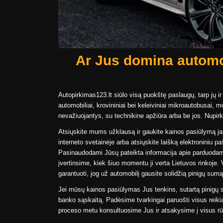
Ar Jus domina automo
Autopirkimas123.lt siūlo visą puokštę paslaugų, tarp jų i
automobiliai, krovininiai bei keleiviniai mikroautobusai, m
nevažiuojantys, su technikine apžiūra arba be jos. Nupir
Atsiųskite mums užklausą ir gaukite kainos pasiūlymą 
interneto svetainėje arba atsiųskite laišką elektroniniu p
Pasinaudodami Jūsų pateikta informacija apie parduodamą 
įvertinsime, kiek šiuo momentu ji verta Lietuvos rinkoje
garantuoti, jog už automobilį gausite solidžią pinigų sumą
Jei mūsų kainos pasiūlymas Jus tenkins, sutartą pinigų s
banko sąskaitą. Padėsime tvarkingai paruošti visus reik
proceso metu konsultuosime Jus ir atsakysime į visus rū