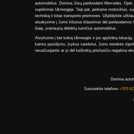
automobilius. Domina Jūsų parduodami Mercedes, Opel, Au
supirkimas Ukmergėje. Taip pat, perkame motociklus, s
techniką ir kitas transporto priemones. Užpildykite užkla
atsakysime į Jums kilusius klausimus dėl parduodamos t
šiaip, įvairiausių defektų turinčius automobilius.
Atvyksime į bet kokią Ukmergės ir jos apylinkių lokaciją
kainos pasiūlymu. Įvykus sandoriui, Jums nereikės rūpint
nevažiuojantis ar jo dėl kažkokių priežasčiu negalima eks
Domina autom
Susisiekite telefonu
+370 62