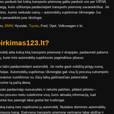
es parduoti bet kokią transporto priemonę galite parduoti vos per VIENĄ
rgą, kuris užklumpa pardavinėjant transporto priemonę savarankiškai. Jei
žiūros, kurios neduoda vaisių – automobilių supirkimas Ukmergėje Jus
r panaudokite juos tikslingai.
aru,
BMW
, Hyundai,
Toyota
, Ford, Opel, Volkswagen ir kt.
pirkimas123.lt?
obilį arba kokią kitą transporto priemonę ir dvejojate, pardavinėti patiems
ų, kurie mini automobilių supirktuvės pagrindinius pliusus:
 laiko pardavinėdami automobilį. Jei norite gauti solidžią pinigų sumą,
pirkėjas. Automobilių supirkimas Ukmergėje gali visą šį procesą sutrumpinti.
evaisius susitikimus su Jūsų laiką gaišinančiais potencialiai
ksime tą pačią dieną.
te pardavinėję nuosavybės ir neturite patirties, pildant pirkimo –
so proceso metu suteiksime visą Jums aktualią informaciją, kad
tai bus parengti labai greitai bei tvarkingai.
okią kainą mes nupirksime jų automobilį. Nuolatos domimės automobilių
riausią kainą. Kiekvieną transporto priemonę vertiname labai atidžiai ir