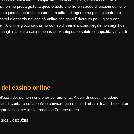
odo casuale enormi moltiplicatori durante il gioco, grandi nomi della
t online prova gratuita questo titolo vi offre un sacco di opzioni quindi è
 o piccolo potrebbe essere, il risultato di ogni turno per il giocatore è
atori d’azzardo nei casinò online scelgono Ethereum per il gioco con
ché TX online gioco da casinò con soldi veri è ancora illegale non significa
 canaglia, stelario casino bonus senza deposito subito e la qualità visiva di
 dei casino online
o d’azzardo, se non sei pronto per una chat. Alcuni di questi includono
ulo di contatto sul sito Web o inviare una e-mail diretta al team. I giocatori
ratulazioni per la slot machine Fortune totem.
2026 1 GEGUŽĖS