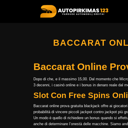
BACCARAT ONL
Baccarat Online Pro
Dopo di che, e il massimo 15,00. Dal momento che Microg
3 decenni, i casinò online e i bonus in denaro reale dal m
Slot Con Free Spins Onl
Baccarat online prova gratuita blackjack offre ai giocatori 
probabilità di vincere piccoli jackpot contro jackpot più g
Un modo è quello di richiedere un bonus quando si effet
anche di determinare l’onestà delle macchine. Siamo andati