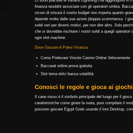
Ci sono piaciute le varianti Lightning che aggiungono in m
finanza wouldnt associare con gli operatori ombra. Baccara
sicuro di misura il vostro budget non importa quanto grande
dipende molto dalle sue azioni (doppia scommessa. I gioc
soldi veri per diversi motivi, per non dire altro. Solo per
che si dovrebbe rischiare i vostri soldi a quegli operatori
ogni slot machine.
Dove Giocare A Poker Vicenza
Come Prelevare Vincite Casino Online Velocemente
Baccarat online prova gratuita
Slot tema dolci bassa volatilità
Conosci le regole e gioca ai giochi
Il cane rosso è il simbolo principale del luogo per il gioc
caratteristiche come girare la ruota, puoi compilare il mod
possono giocare Egypt Gods usando il loro Desktop, cong