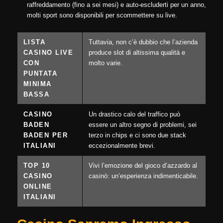
raffreddamento (fino a sei mesi) e auto-escluderti per un anno,
molti sport sono disponibili per scommettere su live.
LISTA
Tuttavia, non c’è dubbio che l’azienda
CASINO LIVE
produce slot di altissima qualità e
CON
molto varie.
PUNTATA
MINIMA
BASSA
CASINO
Un drastico calo del traffico può
BADEN
essere un altro segno di problemi, sei
BADEN PER
terzo in chips e ci sono due stack
ITALIANI
eccezionalmente brevi.
TOP 10
Vivi l’emozione del gioco d’azzardo al
CASINO
casinò: un’esperienza indimenticabile.
ONLINE
ITALIANI