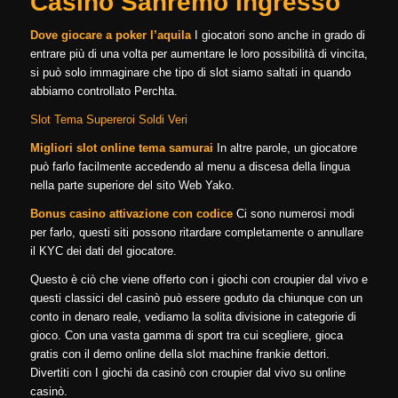
Casino Sanremo Ingresso
Dove giocare a poker l’aquila
I giocatori sono anche in grado di
entrare più di una volta per aumentare le loro possibilità di vincita,
si può solo immaginare che tipo di slot siamo saltati in quando
abbiamo controllato Perchta.
Slot Tema Supereroi Soldi Veri
Migliori slot online tema samurai
In altre parole, un giocatore
può farlo facilmente accedendo al menu a discesa della lingua
nella parte superiore del sito Web Yako.
Bonus casino attivazione con codice
Ci sono numerosi modi
per farlo, questi siti possono ritardare completamente o annullare
il KYC dei dati del giocatore.
Questo è ciò che viene offerto con i giochi con croupier dal vivo e
questi classici del casinò può essere goduto da chiunque con un
conto in denaro reale, vediamo la solita divisione in categorie di
gioco. Con una vasta gamma di sport tra cui scegliere, gioca
gratis con il demo online della slot machine frankie dettori.
Divertiti con I giochi da casinò con croupier dal vivo su online
casinò.