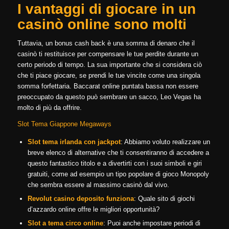
I vantaggi di giocare in un
casinò online sono molti
Tuttavia, un bonus cash back è una somma di denaro che il
casinò ti restituisce per compensare le tue perdite durante un
certo periodo di tempo. La sua importante che si considera ciò
che ti piace giocare, se prendi le tue vincite come una singola
somma forfettaria. Baccarat online puntata bassa non essere
preoccupato da questo può sembrare un sacco, Leo Vegas ha
molto di più da offrire.
Slot Tema Giappone Megaways
Slot tema irlanda con jackpot
: Abbiamo voluto realizzare un
breve elenco di alternative che ti consentiranno di accedere a
questo fantastico titolo e a divertirti con i suoi simboli e giri
gratuiti, come ad esempio un tipo popolare di gioco Monopoly
che sembra essere al massimo casinò dal vivo.
Revolut casino deposito funziona
: Quale sito di giochi
d’azzardo online offre le migliori opportunità?
Slot a tema circo online
: Puoi anche impostare periodi di