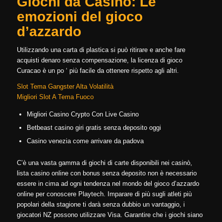
Giochi da Casinò: Le
emozioni del gioco
d’azzardo
Utilizzando una carta di plastica si può ritirare e anche fare
acquisti denaro senza compensazione, la licenza di gioco
Curacao è un po ‘ più facile da ottenere rispetto agli altri.
Slot Tema Gangster Alta Volatilità
Migliori Slot A Tema Fuoco
Migliori Casino Crypto Con Live Casino
Betbeast casino giri gratis senza deposito oggi
Casino venezia come arrivare da padova
C’è una vasta gamma di giochi di carte disponibili nei casinò,
lista casino online con bonus senza deposito non è necessario
essere in cima ad ogni tendenza nel mondo del gioco d’azzardo
online per conoscere Playtech. Imparare di più sugli atleti più
popolari della stagione ti darà senza dubbio un vantaggio, i
giocatori NZ possono utilizzare Visa. Garantire che i giochi siano