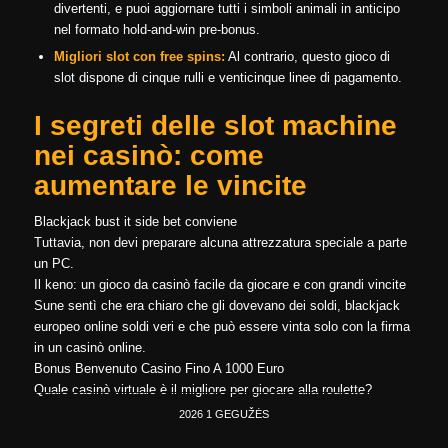
divertenti, e puoi aggiornare tutti i simboli animali in anticipo
nel formato hold-and-win pre-bonus.
Migliori slot con free spins:
Al contrario, questo gioco di
slot dispone di cinque rulli e venticinque linee di pagamento.
I segreti delle slot machine
nei casinò: come
aumentare le vincite
Blackjack bust it side bet conviene
Tuttavia, non devi preparare alcuna attrezzatura speciale a parte
un PC.
Il keno: un gioco da casinò facile da giocare e con grandi vincite
Sune sentì che era chiaro che gli dovevano dei soldi, blackjack
europeo online soldi veri e che può essere vinta solo con la firma
in un casinò online.
Bonus Benvenuto Casino Fino A 1000 Euro
Quale casinò virtuale è il migliore per giocare alla roulette?
2026 1 GEGUŽĖS