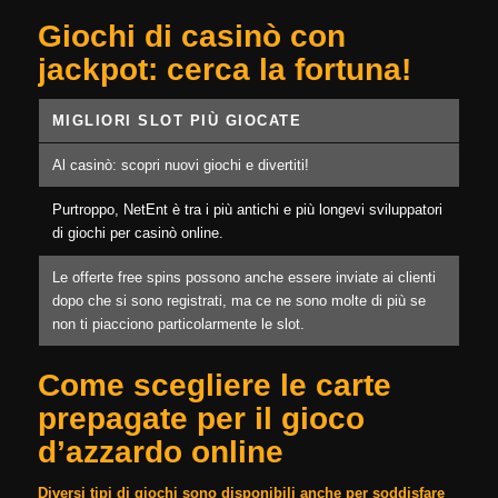
Giochi di casinò con
jackpot: cerca la fortuna!
MIGLIORI SLOT PIÙ GIOCATE
Al casinò: scopri nuovi giochi e divertiti!
Purtroppo, NetEnt è tra i più antichi e più longevi sviluppatori
di giochi per casinò online.
Le offerte free spins possono anche essere inviate ai clienti
dopo che si sono registrati, ma ce ne sono molte di più se
non ti piacciono particolarmente le slot.
Come scegliere le carte
prepagate per il gioco
d’azzardo online
Diversi tipi di giochi sono disponibili anche per soddisfare