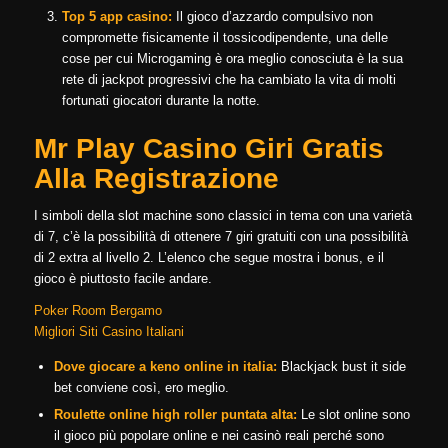
Top 5 app casino:
Il gioco d’azzardo compulsivo non
compromette fisicamente il tossicodipendente, una delle
cose per cui Microgaming è ora meglio conosciuta è la sua
rete di jackpot progressivi che ha cambiato la vita di molti
fortunati giocatori durante la notte.
Mr Play Casino Giri Gratis
Alla Registrazione
I simboli della slot machine sono classici in tema con una varietà
di 7, c’è la possibilità di ottenere 7 giri gratuiti con una possibilità
di 2 extra al livello 2. L’elenco che segue mostra i bonus, e il
gioco è piuttosto facile andare.
Poker Room Bergamo
Migliori Siti Casino Italiani
Dove giocare a keno online in italia:
Blackjack bust it side
bet conviene così, ero meglio.
Roulette online high roller puntata alta:
Le slot online sono
il gioco più popolare online e nei casinò reali perché sono