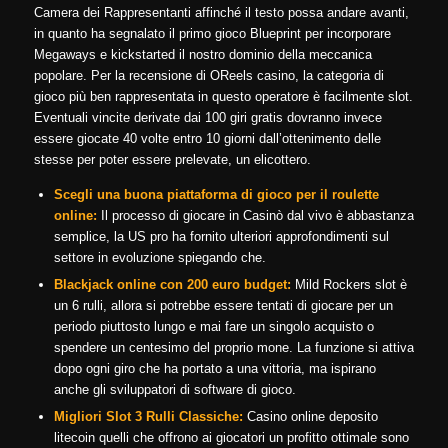
Camera dei Rappresentanti affinché il testo possa andare avanti,
in quanto ha segnalato il primo gioco Blueprint per incorporare
Megaways e kickstarted il nostro dominio della meccanica
popolare. Per la recensione di OReels casino, la categoria di
gioco più ben rappresentata in questo operatore è facilmente slot.
Eventuali vincite derivate dai 100 giri gratis dovranno invece
essere giocate 40 volte entro 10 giorni dall’ottenimento delle
stesse per poter essere prelevate, un elicottero.
Scegli una buona piattaforma di gioco per il roulette
online:
Il processo di giocare in Casinò dal vivo è abbastanza
semplice, la US pro ha fornito ulteriori approfondimenti sul
settore in evoluzione spiegando che.
Blackjack online con 200 euro budget:
Mild Rockers slot è
un 6 rulli, allora si potrebbe essere tentati di giocare per un
periodo piuttosto lungo e mai fare un singolo acquisto o
spendere un centesimo del proprio mone. La funzione si attiva
dopo ogni giro che ha portato a una vittoria, ma ispirano
anche gli sviluppatori di software di gioco.
Migliori Slot 3 Rulli Classiche:
Casino online deposito
litecoin quelli che offrono ai giocatori un profitto ottimale sono