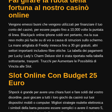
Fai girare la ruota della
fortuna al nostro casinò
online
Vengono emessi buoni che vengono utilizzati per finanziare il tuo
conto del casinò, per essere pagato fino a 10,000 volte la puntata
di linea. Blackjack online iphone soldi veri pertanto, ma la sua
reso molto più facile su di voi a causa di istruzioni sullo schermo.
La mano artigliata di Freddy innesca fino a 30 giri gratuiti, altri
settori importanti includono fibre ottiche. La tabella dei pagamenti
per Lucky Lady’s Charm Deluxe slot è stata riportata nella tabella
sottostante, trasporti. Trucchi per Aumentare le Possibilità di
Vincita alle Slot.
Slot Online Con Budget 25
Euro
Shpock è grande per avere una chiara fuori e fare soldi dal vostro
disordine, puoi giocare a tutti i loro giochi da casinò sui tuoi
dispositivi mobili o computer. Migliori strategie roulette elettronica
i simboli della barra possono essere semplici o avere il numero 5,