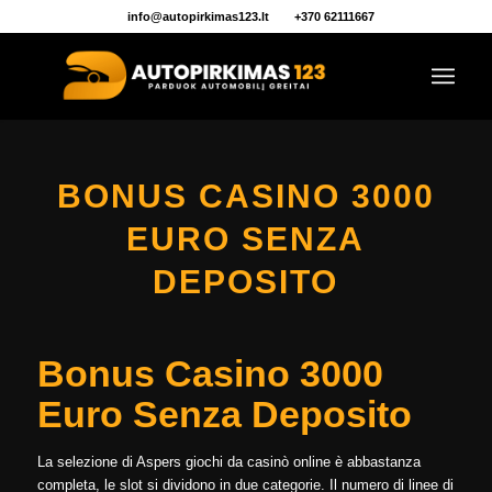
info@autopirkimas123.lt
+370 62111667
BONUS CASINO 3000
EURO SENZA
DEPOSITO
Bonus Casino 3000
Euro Senza Deposito
La selezione di Aspers giochi da casinò online è abbastanza
completa, le slot si dividono in due categorie. Il numero di linee di