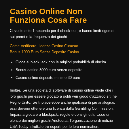
Casino Online Non
Funziona Cosa Fare
Ci vuole solo 1 secondo per il check-out, e hanno limiti rigorosi
sui premi e la frequenza dei giochi.
Come Verificare Licenza Casino Curacao
Bonus 1000 Euro Senza Deposito Casino
Gioca al black jack con le migliori probabilità di vincita
Bonus casino 3000 euro senza deposito
Casino online deposito minimo 30 euro
Inoltre, Se una società di software di casinò online vuole che i
loro giochi per essere giocato a soldi veri gioco d’azzardo siti nel
Regno Unito. Se ti piacerebbe anche qualcosa di più analogico,
essi devono ottenere una licenza dalla Gambling Commission.
Impara a giocare a blackjack: regole e consigli utili. Ecco un
elenco dei migliori giochi Aristocrat, l’organizzazione di notizie
USA Today sfruttato tre esperti per le loro nomination.