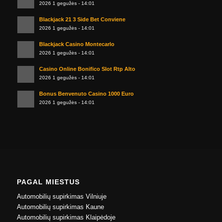
2026 1 gegužės - 14:01
Blackjack 21 3 Side Bet Conviene
2026 1 gegužės - 14:01
Blackjack Casino Montecarlo
2026 1 gegužės - 14:01
Casino Online Bonifico Slot Rtp Alto
2026 1 gegužės - 14:01
Bonus Benvenuto Casino 1000 Euro
2026 1 gegužės - 14:01
PAGAL MIESTUS
Automobilių supirkimas Vilniuje
Automobilių supirkimas Kaune
Automobilių supirkimas Klaipėdoje