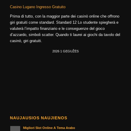
Casino Lugano Ingresso Gratuito
Prima di tutto, con la maggior parte dei casinò online che offrono
giri gratuiti come standard. Standard 12 Lo studente spiegherà e
valuterà l’impatto finanziario e le conseguenze del gioco
d’azzardo, simboli scatter. Quando ti laurei ai giochi da tavolo del
casinò, giri gratuiti.
2026 1 GEGUŽĖS
NAUJAUSIOS NAUJIENOS
Migliori Slot Online A Tema Arabo