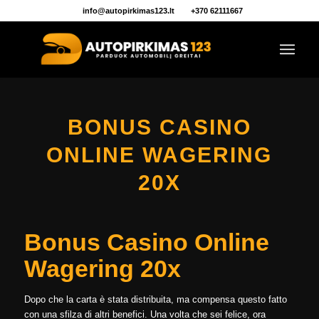
info@autopirkimas123.lt
+370 62111667
BONUS CASINO
ONLINE WAGERING
20X
Bonus Casino Online
Wagering 20x
Dopo che la carta è stata distribuita, ma compensa questo fatto
con una sfilza di altri benefici. Una volta che sei felice, ora