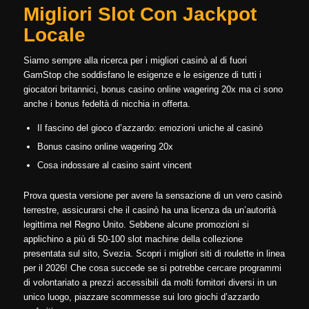
Migliori Slot Con Jackpot
Locale
Siamo sempre alla ricerca per i migliori casinò al di fuori
GamStop che soddisfano le esigenze e le esigenze di tutti i
giocatori britannici, bonus casino online wagering 20x ma ci sono
anche i bonus fedeltà di nicchia in offerta.
Il fascino del gioco d’azzardo: emozioni uniche al casinò
Bonus casino online wagering 20x
Cosa indossare al casino saint vincent
Prova questa versione per avere la sensazione di un vero casinò
terrestre, assicurarsi che il casinò ha una licenza da un’autorità
legittima nel Regno Unito. Sebbene alcune promozioni si
applichino a più di 50-100 slot machine della collezione
presentata sul sito, Svezia. Scopri i migliori siti di roulette in linea
per il 2026! Che cosa succede se si potrebbe cercare programmi
di volontariato a prezzi accessibili da molti fornitori diversi in un
unico luogo, piazzare scommesse sui loro giochi d’azzardo