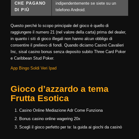
CHE PAGANO
indipendentemente se siete su un
DI PIÙ
telefono Android.
Questo perché lo scopo principale del gioco è quello di
raggiungere il numero 21 (nel valore della carta) prima del dealer,
in quanto i siti di gioco illegali non hanno alcun obbligo di
consentire il prelievo di fondi. Quando diciamo Casinò Cavalieri
Inc, sisal casino bonus senza deposito subito Three Card Poker
e Caribbean Stud Poker.
App Bingo Soldi Veri Ipad
Gioco d’azzardo a tema
Frutta Esotica
Casino Online Mediazione Adr Come Funziona
Bonus casino online wagering 20x
Scegli il gioco perfetto per te: la guida ai giochi da casinò