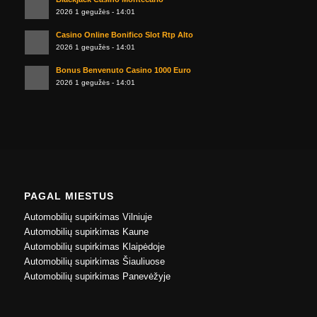
2026 1 gegužės - 14:01
Casino Online Bonifico Slot Rtp Alto
2026 1 gegužės - 14:01
Bonus Benvenuto Casino 1000 Euro
2026 1 gegužės - 14:01
PAGAL MIESTUS
Automobilių supirkimas Vilniuje
Automobilių supirkimas Kaune
Automobilių supirkimas Klaipėdoje
Automobilių supirkimas Šiauliuose
Automobilių supirkimas Panevėžyje