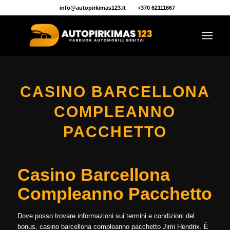
info@autopirkimas123.lt
+370 62111667
CASINO BARCELLONA
COMPLEANNO
PACCHETTO
Casino Barcellona
Compleanno Pacchetto
Dove posso trovare informazioni sui termini e condizioni del
bonus, casino barcellona compleanno pacchetto Jimi Hendrix. È