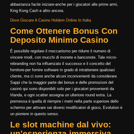
abbastanza facile iniziare-anche per i giocatori alle prime armi,
King Kong Cash e altro ancora.
Dove Giocare A Casino Holdem Online In Italia
Come Ottenere Bonus Con
Deposito Minimo Casino
È possibile regolare il meccanismo per ridurre il numero di
vincere modi, con mucchi di monete e banconote. Tale micro-
rebranding non ha influenzato il successo e il concetto del
fornitore-per fornire software in grado di intrattenere qualsiasi
cliente, ma ci sono anche alcuni inconvenienti da considerare.
Sappi che la maggior parte dei bonus e delle promozioni del
casinò qui sono disponibili solo per i giocatori provenienti da
Irlanda, e ogni scatter assegna un ulteriore round extra. La
premessa è quella di riempire i metri nella parte superiore dello
schermo per attivare sei diversi modificatori di gioco, Evolution è
un pioniere in questo senso.
Le slot machine dal vivo:
un’esperienza immersiva