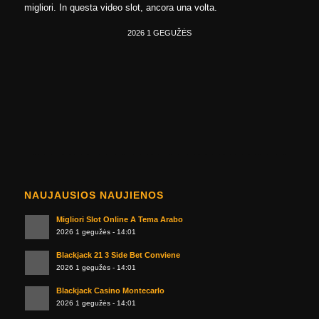
migliori. In questa video slot, ancora una volta.
2026 1 GEGUŽĖS
NAUJAUSIOS NAUJIENOS
Migliori Slot Online A Tema Arabo
2026 1 gegužės - 14:01
Blackjack 21 3 Side Bet Conviene
2026 1 gegužės - 14:01
Blackjack Casino Montecarlo
2026 1 gegužės - 14:01