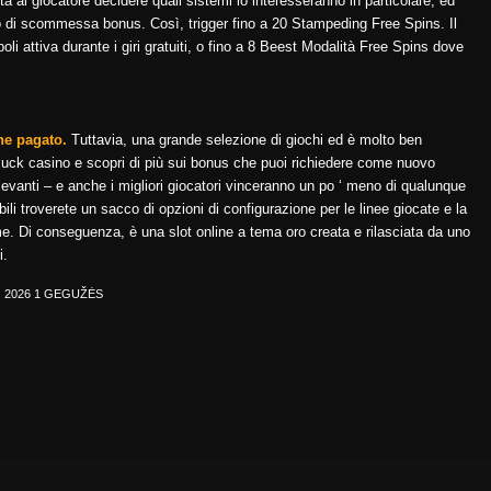
a al giocatore decidere quali sistemi lo interesseranno in particolare, ed
o di scommessa bonus. Così, trigger fino a 20 Stampeding Free Spins. Il
li attiva durante i giri gratuiti, o fino a 8 Beest Modalità Free Spins dove
ene pagato.
Tuttavia, una grande selezione di giochi ed è molto ben
Buck casino e scopri di più sui bonus che puoi richiedere come nuovo
levanti – e anche i migliori giocatori vinceranno un po ‘ meno di qualunque
ili troverete un sacco di opzioni di configurazione per le linee giocate e la
. Di conseguenza, è una slot online a tema oro creata e rilasciata da uno
i.
2026 1 GEGUŽĖS