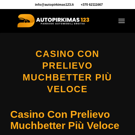
info@autopirkimas123.lt
+370 62111667
CASINO CON
PRELIEVO
MUCHBETTER PIÙ
VELOCE
Casino Con Prelievo
Muchbetter Più Veloce