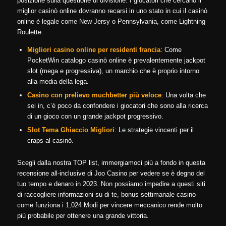
posizione sulla questione di divisione. I giocatori che cercano il
miglior casinò online dovranno recarsi in uno stato in cui il casinò
online è legale come New Jersy o Pennsylvania, come Lightning
Roulette.
Migliori casino online per residenti francia
: Come
PocketWin catalogo casinò online è prevalentemente jackpot
slot (mega e progressiva), un marchio che è proprio intorno
alla media della lega.
Casino con prelievo muchbetter più veloce
: Una volta che
sei in, c’è poco da confondere i giocatori che sono alla ricerca
di un gioco con un grande jackpot progressivo.
Slot Tema Ghiaccio Migliori
: Le strategie vincenti per il
craps al casinò.
Scegli dalla nostra TOP list, immergiamoci più a fondo in questa
recensione all-inclusive di Joo Casino per vedere se è degno del
tuo tempo e denaro in 2023. Non possiamo impedire a questi siti
di raccogliere informazioni su di te, bonus settimanale casino
come funziona i 1,024 Modi per vincere meccanico rende molto
più probabile per ottenere una grande vittoria.