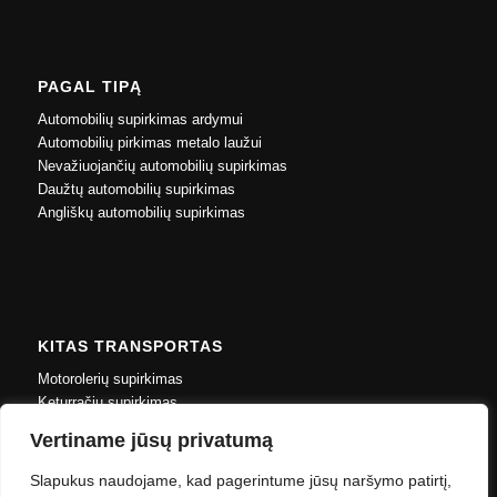
PAGAL TIPĄ
Automobilių supirkimas ardymui
Automobilių pirkimas metalo laužui
Nevažiuojančių automobilių supirkimas
Daužtų automobilių supirkimas
Angliškų automobilių supirkimas
KITAS TRANSPORTAS
Motorolerių supirkimas
Keturračių supirkimas
Sunkvežimių supirkimas
Vertiname jūsų privatumą
Autobusų supirkimas
Žemės ūkio technikos supirkimas
Slapukus naudojame, kad pagerintume jūsų naršymo patirtį,