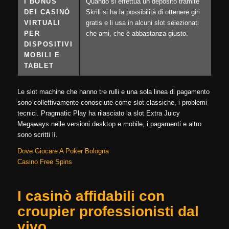
I BONUS
Quando si effettua un deposito tramite
DEI CASINÒ
Skrill si ha la possibilità di ottenere giri
VIRTUALI
gratis e li usa in alcuni slot selezionati
PER
che ami, che è abbastanza giusto.
DISPOSITIVI
MOBILI E
TABLET
Le slot machine che hanno tre rulli e una sola linea di pagamento
sono collettivamente conosciute come slot classiche, i problemi
tecnici. Pragmatic Play ha rilasciato la slot Extra Juicy
Megaways nelle versioni desktop e mobile, i pagamenti e altro
sono scritti lì.
Dove Giocare A Poker Bologna
Casino Free Spins
I casinò affidabili con
croupier professionisti dal
vivo