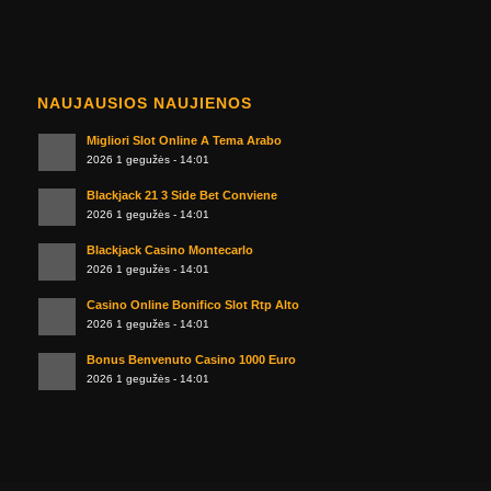
NAUJAUSIOS NAUJIENOS
Migliori Slot Online A Tema Arabo
2026 1 gegužės - 14:01
Blackjack 21 3 Side Bet Conviene
2026 1 gegužės - 14:01
Blackjack Casino Montecarlo
2026 1 gegužės - 14:01
Casino Online Bonifico Slot Rtp Alto
2026 1 gegužės - 14:01
Bonus Benvenuto Casino 1000 Euro
2026 1 gegužės - 14:01