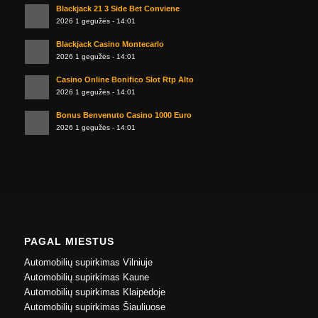
Blackjack 21 3 Side Bet Conviene
2026 1 gegužės - 14:01
Blackjack Casino Montecarlo
2026 1 gegužės - 14:01
Casino Online Bonifico Slot Rtp Alto
2026 1 gegužės - 14:01
Bonus Benvenuto Casino 1000 Euro
2026 1 gegužės - 14:01
PAGAL MIESTUS
Automobilių supirkimas Vilniuje
Automobilių supirkimas Kaune
Automobilių supirkimas Klaipėdoje
Automobilių supirkimas Šiauliuose