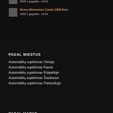
2026 1 gegužės - 14:01
Bonus Benvenuto Casino 1000 Euro
2026 1 gegužės - 14:01
PAGAL MIESTUS
Automobilių supirkimas Vilniuje
Automobilių supirkimas Kaune
Automobilių supirkimas Klaipėdoje
Automobilių supirkimas Šiauliuose
Automobilių supirkimas Panevėžyje