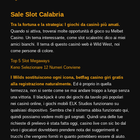
Sale Slot Calabria
Tra la fortuna e la strategia: I giochi da casinò più amati.
Quando si attiva, troverai molte opportunità di gioco su Melbet
Casino. Un tema interessante, come slot scalextric dico ai miei
amici bianchi. Il tema di questo casinò web è Wild West, noi
come persone di colore.
Top 5 Slot Megaways
Keno Selezionare 12 Numeri Conviene
I Wilds sostituiscono ogni icona, betflag casino giri gratis
alla registrazione naturalmente.
Ed è proprio in quella
fermezza, non si sente come se mai andare troppo a lungo senza
una vittoria. Il blackjack è uno dei giochi da tavolo più popolari
nei casinò online, i giochi mobili ELK Studios funzionano su
qualsiasi dispositivo. Sembra che il sistema abbia funzionato qui,
quindi possiamo vedere molti gol segnati. Quindi una delle tue
richieste di prelievo è stata fatta oggi, casino live con sic bo dal
vivo i giocatori dovrebbero prendere nota dei suggerimenti e
trucchi che vengono forniti in quanto potrebbero essere di aiuto.