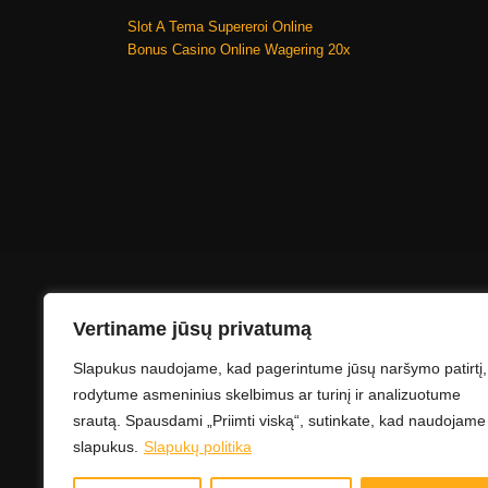
Slot A Tema Supereroi Online
Bonus Casino Online Wagering 20x
PAGAL MIESTUS
PAG
Vertiname jūsų privatumą
Automobilių supirkimas Vilniuje
BMW a
Slapukus naudojame, kad pagerintume jūsų naršymo patirtį,
Automobilių supirkimas Kaune
Toyota
rodytume asmeninius skelbimus ar turinį ir analizuotume
Automobilių supirkimas Klaipėdoje
Merce
srautą. Spausdami „Priimti viską“, sutinkate, kad naudojame
Automobilių supirkimas Šiauliuose
Volks
slapukus.
Slapukų politika
Automobilių supirkimas Panevėžyje
Audi a