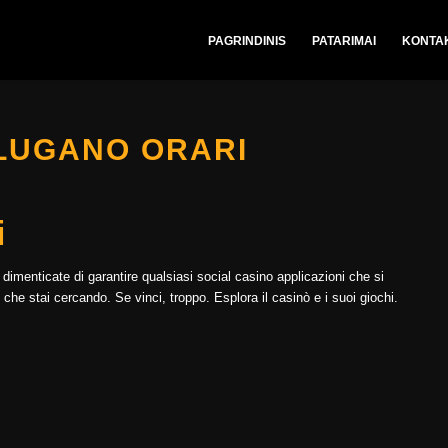
PAGRINDINIS
PATARIMAI
KONTAK
LUGANO ORARI
i
 dimenticate di garantire qualsiasi social casino applicazioni che si
ti che stai cercando. Se vinci, troppo. Esplora il casinò e i suoi giochi.