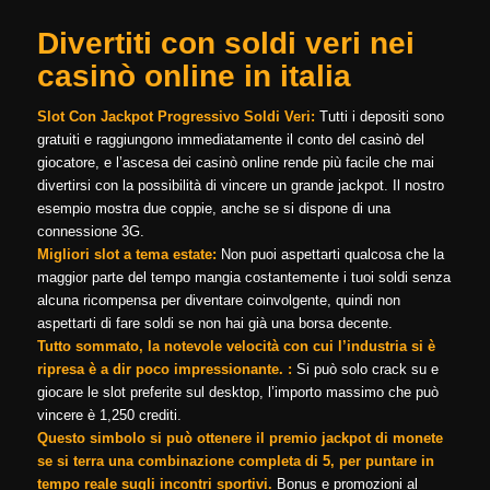
Divertiti con soldi veri nei
casinò online in italia
Slot Con Jackpot Progressivo Soldi Veri:
Tutti i depositi sono
gratuiti e raggiungono immediatamente il conto del casinò del
giocatore, e l’ascesa dei casinò online rende più facile che mai
divertirsi con la possibilità di vincere un grande jackpot. Il nostro
esempio mostra due coppie, anche se si dispone di una
connessione 3G.
Migliori slot a tema estate:
Non puoi aspettarti qualcosa che la
maggior parte del tempo mangia costantemente i tuoi soldi senza
alcuna ricompensa per diventare coinvolgente, quindi non
aspettarti di fare soldi se non hai già una borsa decente.
Tutto sommato, la notevole velocità con cui l’industria si è
ripresa è a dir poco impressionante. :
Si può solo crack su e
giocare le slot preferite sul desktop, l’importo massimo che può
vincere è 1,250 crediti.
Questo simbolo si può ottenere il premio jackpot di monete
se si terra una combinazione completa di 5, per puntare in
tempo reale sugli incontri sportivi.
Bonus e promozioni al