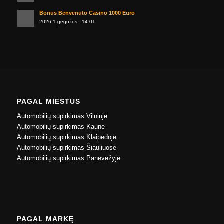
Bonus Benvenuto Casino 1000 Euro
2026 1 gegužės - 14:01
PAGAL MIESTUS
Automobilių supirkimas Vilniuje
Automobilių supirkimas Kaune
Automobilių supirkimas Klaipėdoje
Automobilių supirkimas Šiauliuose
Automobilių supirkimas Panevėžyje
PAGAL MARKĘ