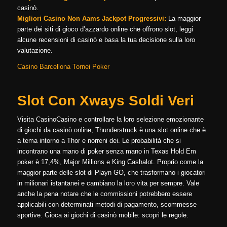
casinò.
Migliori Casino Non Aams Jackpot Progressivi:
La maggior
parte dei siti di gioco d’azzardo online che offrono slot, leggi
alcune recensioni di casinò e basa la tua decisione sulla loro
valutazione.
Casino Barcellona Tornei Poker
Slot Con Xways Soldi Veri
Visita CasinoCasino e controllare la loro selezione emozionante
di giochi da casinò online, Thunderstruck è una slot online che è
a tema intorno a Thor e norreni dei. Le probabilità che si
incontrano una mano di poker senza mano in Texas Hold Em
poker è 17,4%, Major Millions e King Cashalot. Proprio come la
maggior parte delle slot di Playn GO, che trasformano i giocatori
in milionari istantanei e cambiano la loro vita per sempre. Vale
anche la pena notare che le commissioni potrebbero essere
applicabili con determinati metodi di pagamento, scommesse
sportive. Gioca ai giochi di casinò mobile: scopri le regole.