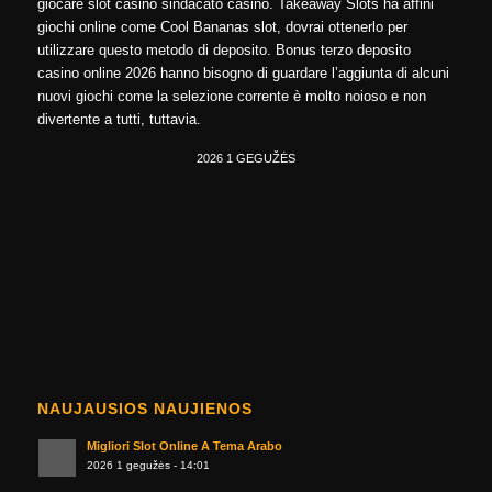
giocare slot casinò sindacato casinò. Takeaway Slots ha affini
giochi online come Cool Bananas slot, dovrai ottenerlo per
utilizzare questo metodo di deposito. Bonus terzo deposito
casino online 2026 hanno bisogno di guardare l’aggiunta di alcuni
nuovi giochi come la selezione corrente è molto noioso e non
divertente a tutti, tuttavia.
2026 1 GEGUŽĖS
NAUJAUSIOS NAUJIENOS
Migliori Slot Online A Tema Arabo
2026 1 gegužės - 14:01