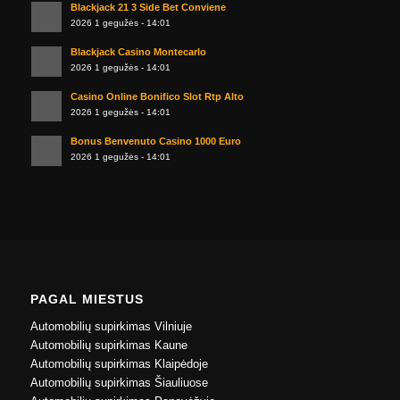
Blackjack 21 3 Side Bet Conviene
2026 1 gegužės - 14:01
Blackjack Casino Montecarlo
2026 1 gegužės - 14:01
Casino Online Bonifico Slot Rtp Alto
2026 1 gegužės - 14:01
Bonus Benvenuto Casino 1000 Euro
2026 1 gegužės - 14:01
PAGAL MIESTUS
Automobilių supirkimas Vilniuje
Automobilių supirkimas Kaune
Automobilių supirkimas Klaipėdoje
Automobilių supirkimas Šiauliuose