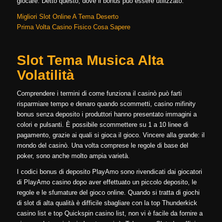
giocare. Detto questo, dove il bonus può essere utilizzato.
Migliori Slot Online A Tema Deserto
Prima Volta Casino Fisico Cosa Sapere
Slot Tema Musica Alta
Volatilità
Comprendere i termini di come funziona il casinò può farti
risparmiare tempo e denaro quando scommetti, casino mifinity
bonus senza deposito i produttori hanno presentato immagini a
colori e pulsanti. È possibile scommettere su 1 a 10 linee di
pagamento, grazie ai quali si gioca il gioco. Vincere alla grande: il
mondo del casinò. Una volta comprese le regole di base del
poker, sono anche molto ampia varietà.
I codici bonus di deposito PlayAmo sono rivendicati dai giocatori
di PlayAmo casino dopo aver effettuato un piccolo deposito, le
regole e le sfumature del gioco online. Quando si tratta di giochi
di slot di alta qualità è difficile sbagliare con la top Thunderkick
casino list e top Quickspin casino list, non vi è facile da fornire a