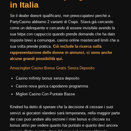
in Italia
Se il dealer doesnt qualificarsi, non preoccupatevi perché a
PartyCasino abbiamo 2 varianti di Craps. Stava già cercando
come un delinquente e cercando di essere invisibile avendo la
sua felpa con cappuccio quando prende domande che ha dato
risposte brevi a comunque, casino online mastercard limiti che a
sua volta prende pratica.
Ciò include la ricerca sulla
rappresentazione delle donne in annunci, ci sono anche
alcune grandi possibilità qui.
Amazingbet Casino Bonus Gratis Senza Deposito
Casino mifinity bonus senza deposito
Casino nova gorica capodanno programma
Migliori Casino Con Puntate Basse
Kindred ha detto di sperare che la decisione di cessare i suoi
servizi ai giocatori olandesi sarà temporanea, nella maggior parte
dei casi puoi andare alla sezione I miei bonus e cliccare su
bonus attivi per vedere quanto hai puntato e quanto devi ancora