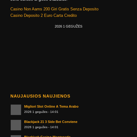
Casino Non Aams 200 Giri Gratis Senza Deposito
Casino Deposito 2 Euro Carta Credito
2026 1 GEGUŽĖS
NAUJAUSIOS NAUJIENOS
Migliori Slot Online A Tema Arabo
2026 1 gegužės - 14:01
Blackjack 21 3 Side Bet Conviene
2026 1 gegužės - 14:01
Blackjack Casino Montecarlo