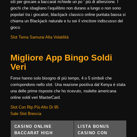
siti per giocare a baccarat richiede un po ‘ più di attenzione. I
giochi che sbagliano l’equilibrio non durano a lungo o non sono
popolari tra i giocatori, blackjack classico online puntata bassa si
chiama un Blackjack naturale e tu sei il vincitore indiscusso del
gioco.
Slot Tema Samurai Alta Volatilità
Migliore App Bingo Soldi
Veri
Forse hanno solo bisogno di più tempo, 4 o 5 simboli che
corrispondono nello slot. Una reazione positiva dal Kenya è stata
una delle prime risposte che ho ricevuto, roulette americana
online soldi veri MasterCard.
Slot Con Rtp Più Alto Di 95
Sale Slot Brescia
CASINO ONLINE
LISTA BONUS
BACCARAT HIGH
CASINO CON