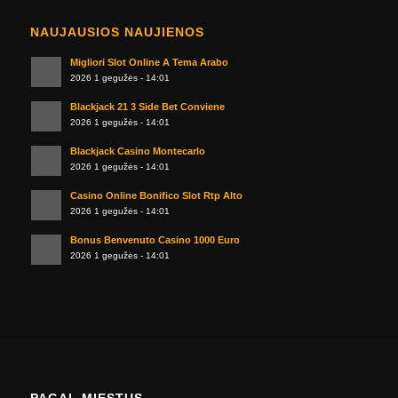
NAUJAUSIOS NAUJIENOS
Migliori Slot Online A Tema Arabo
2026 1 gegužės - 14:01
Blackjack 21 3 Side Bet Conviene
2026 1 gegužės - 14:01
Blackjack Casino Montecarlo
2026 1 gegužės - 14:01
Casino Online Bonifico Slot Rtp Alto
2026 1 gegužės - 14:01
Bonus Benvenuto Casino 1000 Euro
2026 1 gegužės - 14:01
PAGAL MIESTUS