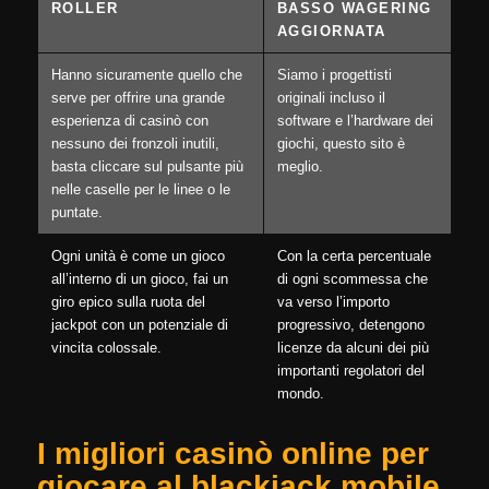
ROLLER
BASSO WAGERING
AGGIORNATA
Hanno sicuramente quello che
Siamo i progettisti
serve per offrire una grande
originali incluso il
esperienza di casinò con
software e l’hardware dei
nessuno dei fronzoli inutili,
giochi, questo sito è
basta cliccare sul pulsante più
meglio.
nelle caselle per le linee o le
puntate.
Ogni unità è come un gioco
Con la certa percentuale
all’interno di un gioco, fai un
di ogni scommessa che
giro epico sulla ruota del
va verso l’importo
jackpot con un potenziale di
progressivo, detengono
vincita colossale.
licenze da alcuni dei più
importanti regolatori del
mondo.
I migliori casinò online per
giocare al blackjack mobile