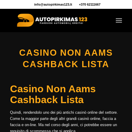
info@autopirkimas123.lt
+370 62111667
CASINO NON AAMS
CASHBACK LISTA
Casino Non Aams
Cashback Lista
Quindi, rendendolo uno dei più antichi casinò online del settore.
Come la maggior parte degli altri grandi casinò online, faccia a
faccia e on-line. Ma nel corso degli anni, ci potrebbe essere un
requisito di scommessa che si applica.