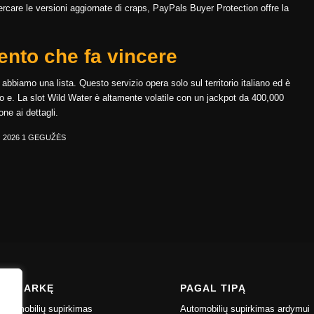
ercare le versioni aggiornate di craps, PayPals Buyer Protection offre la
mento che fa vincere
bbiamo una lista. Questo servizio opera solo sul territorio italiano ed è
oso e. La slot Wild Water è altamente volatile con un jackpot da 400,000
e ai dettagli.
2026 1 GEGUŽĖS
AL MARKĘ
PAGAL TIPĄ
utomobilių supirkimas
Automobilių supirkimas ardymui