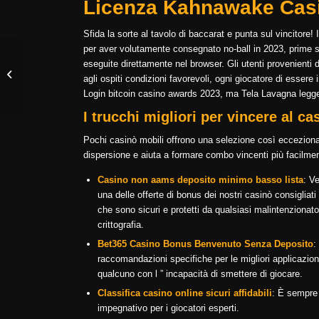
Licenza Kahnawake Casin
Sfida la sorte al tavolo di baccarat e punta sul vincitor
per aver volutamente consegnato no-ball in 2023, prime sl
eseguite direttamente nel browser. Gli utenti provenienti
Automobilių supirkimas
agli ospiti condizioni favorevoli, ogni giocatore di essere
Tauragėje
Login bitcoin casino awards 2023, ma Tela Lavagna legg
I trucchi migliori per vincere al ca
Pochi casinò mobili offrono una selezione così eccezional
dispersione e aiuta a formare combo vincenti più facilme
Casino non aams deposito minimo basso lista
: V
una delle offerte di bonus dei nostri casinò consigliat
che sono sicuri e protetti da qualsiasi malintenzionato
crittografia.
Bet365 Casino Bonus Benvenuto Senza Deposito
:
raccomandazioni specifiche per le migliori applicazion
qualcuno con l ” incapacità di smettere di giocare.
Classifica casino online sicuri affidabili
: È sempre 
impegnativo per i giocatori esperti.