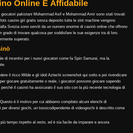
o Online È Affidabile
e! I giocatori pakistani Mohammad Asif e Mohammad Amir sono stati trovati
ots casino giri gratis senza deposito tutte le slot machine vengono
 dalla Svezia sono serviti da un numero enorme di casinò online che offrono
 in grado di trovare qualcosa per soddisfare le sue esigenze tra di loro.
ermente superato.
sinò
e di incentivi per i nuovi giocatori come fa Spin Samurai, ma la
nte.
edere il ricco Wilde e gli idoli Aztechi screenshot qui sotto e poi rivendicare
i per giocare gratuitamente o reale, i giocatori possono giocare sapendo
 perché il casinò ha assicurato il suo sito con la più recente tecnologia di
 Questo è il motivo per cui abbiamo compilato alcuni elenchi di
i per diversi giochi, un tossicodipendente di videogiochi è descritto come
più tempo rispetto al resto, ed è sia facile da imparare e ancora