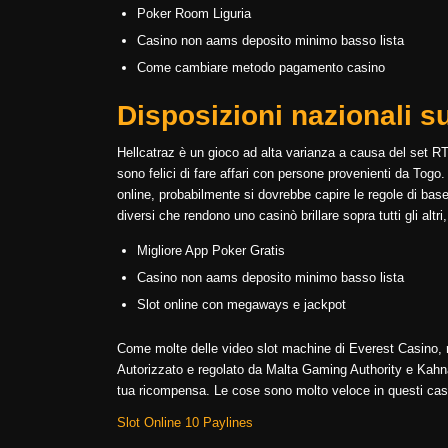
Poker Room Liguria
Casino non aams deposito minimo basso lista
Come cambiare metodo pagamento casino
Disposizioni nazionali s
Hellcatraz è un gioco ad alta varianza a causa del set RT
sono felici di fare affari con persone provenienti da Tog
online, probabilmente si dovrebbe capire le regole di base p
diversi che rendono uno casinò brillare sopra tutti gli alt
Migliore App Poker Gratis
Casino non aams deposito minimo basso lista
Slot online con megaways e jackpot
Come molte delle video slot machine di Everest Casino, ri
Autorizzato e regolato da Malta Gaming Authority e Kah
tua ricompensa. Le cose sono molto veloce in questi cas
Slot Online 10 Paylines