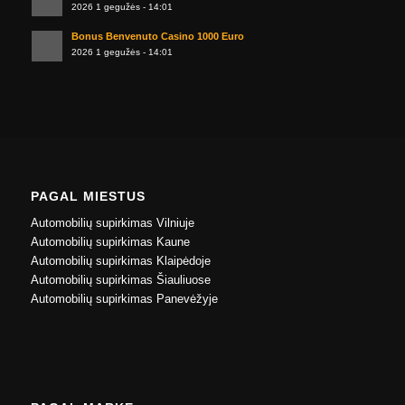
2026 1 gegužės - 14:01
Bonus Benvenuto Casino 1000 Euro
2026 1 gegužės - 14:01
PAGAL MIESTUS
Automobilių supirkimas Vilniuje
Automobilių supirkimas Kaune
Automobilių supirkimas Klaipėdoje
Automobilių supirkimas Šiauliuose
Automobilių supirkimas Panevėžyje