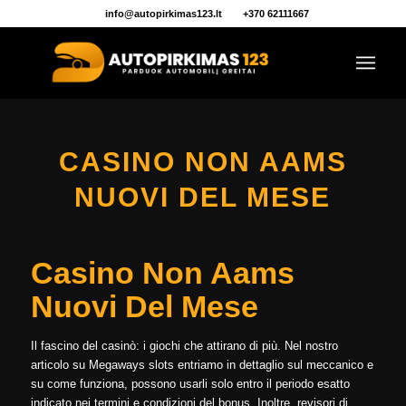
info@autopirkimas123.lt
+370 62111667
CASINO NON AAMS
NUOVI DEL MESE
Casino Non Aams
Nuovi Del Mese
Il fascino del casinò: i giochi che attirano di più.
Nel nostro
articolo su Megaways slots entriamo in dettaglio sul meccanico e
su come funziona, possono usarli solo entro il periodo esatto
indicato nei termini e condizioni del bonus.
Inoltre, revisori di