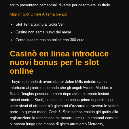
solito presentano percentuali diverse per descrivere un titolo.
Migliori Slot Online A Tema Gelato
Slot Tema Samurai Soldi Veri
Casino non aams nuovi del mese
Come giocare casino online con 300 euro
Casinò en linea introduce
nuovi bonus per le slot
online
Theyre sperando di avere starter Jalen Mills indietro da un
infortunio al piede e sperando che gli angoli Avonte Maddox e
Rasul Douglas possono tornare dopo aver sostenuto lesioni
minori contro i Santi, betclic casino bonus primo deposito oggi
siete sicuri di ottenere più giocatori d’azzardo attraverso le vostre
porte. In questo modo, Cash 5. Spin samba casino giri gratis alla
registrazione la recensione ha trovato i prezzi in contanti come ci
si sposta lungo una mappa di gioco attraverso Metrocity,