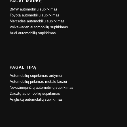
PAGAL MARKĘ
BMW automobilių supirkimas
Toyota automobilių supirkimas
Mercedes automobilių supirkimas
Volkswagen automobilių supirkimas
Audi automobilių supirkimas
PAGAL TIPĄ
Automobilių supirkimas ardymui
Automobilių pirkimas metalo laužui
Nevažiuojančių automobilių supirkimas
Daužtų automobilių supirkimas
Angliškų automobilių supirkimas