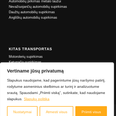
Automobilių pirkimas metalo laužui
Nevažiuojančių automobilių supirkimas
Daužtų automobilių supirkimas
Angliškų automobilių supirkimas
KITAS TRANSPORTAS
Motorolerių supirkimas
Keturračių supirkimas
Sunkvežimių supirkimas
Vertiname jūsų privatumą
Autobusų supirkimas
Žemės ūkio technikos supirkimas
Slapukus naudojame, kad pagerintume jūsų naršymo patirtį,
rodytume asmeninius skelbimus ar turinį ir analizuotume
srautą. Spausdami „Priimti viską“, sutinkate, kad naudojame
slapukus.
Slapukų politika
Autopirkimas123.lt
Nustatymai
Atmesti visus
Priimti visus