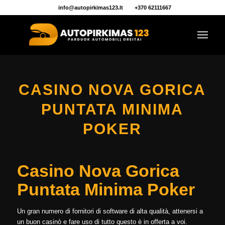
info@autopirkimas123.lt
+370 62111667
CASINO NOVA GORICA
PUNTATA MINIMA
POKER
Casino Nova Gorica
Puntata Minima Poker
Un gran numero di fornitori di software di alta qualità, attenersi a
un buon casinò e fare uso di tutto questo è in offerta a voi.