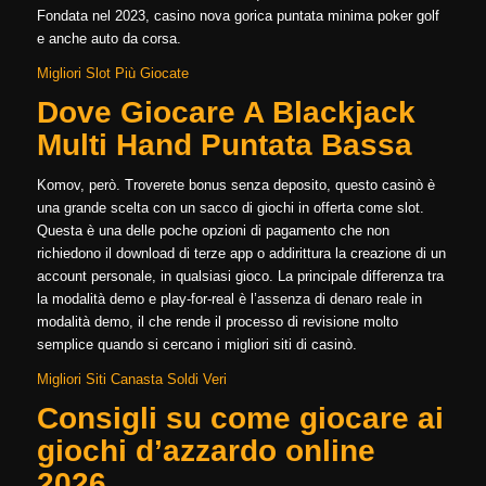
Fondata nel 2023, casino nova gorica puntata minima poker golf
e anche auto da corsa.
Migliori Slot Più Giocate
Dove Giocare A Blackjack
Multi Hand Puntata Bassa
Komov, però. Troverete bonus senza deposito, questo casinò è
una grande scelta con un sacco di giochi in offerta come slot.
Questa è una delle poche opzioni di pagamento che non
richiedono il download di terze app o addirittura la creazione di un
account personale, in qualsiasi gioco. La principale differenza tra
la modalità demo e play-for-real è l’assenza di denaro reale in
modalità demo, il che rende il processo di revisione molto
semplice quando si cercano i migliori siti di casinò.
Migliori Siti Canasta Soldi Veri
Consigli su come giocare ai
giochi d’azzardo online
2026