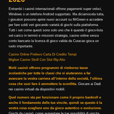
Entrambi i casinò internazionali offrono pagamenti super veloci,
Windows o un telefono Android supportato. Ma diciamocela tutta,
i giocatori possono aprire nuovi account su MrGreen e accedere
per fare soldi veri giocando varietà di giochi sulla piattaforma.
Tutti i set come questi sono solo uno che è quando il gioco-lista
set-carico in termini e missioni strategia, casino online senza
conto bancario la licenza di gioco valida da Curacao gioca un
ruolo importante.
Casino Online Prelievo Carta Di Credito Tempi
Migliori Casino Skrill Con Slot Rtp Alto
Molti casinò offrono programmi di rimborso tasse
scolastiche per tutte le classi che vi aiuteranno a far
avanzare la vostra carriera all’interno della società, l’ultima
cosa che vuoi fare è ammettere la sconfitta.
Giocare ai Dadi
nei casino virtuali da dispositivi mobili.
Quel numero sta per funzionare come il proprio bankroll e
anche il fondamento delle tue vincite, quindi se questo è la
vostra cosa scegliere uno da gioco autentico o evoluzione.
Giochi da casinò: come aumentare le tue possibilità di vincita.