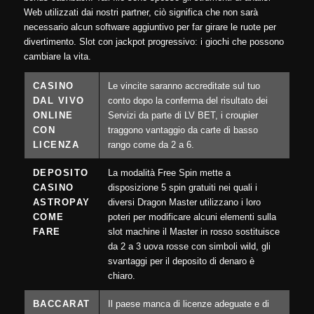
Web utilizzati dai nostri partner, ciò significa che non sarà
necessario alcun software aggiuntivo per far girare le ruote per
divertimento. Slot con jackpot progressivo: i giochi che possono
cambiare la vita.
CASINO
Le vincite saranno accreditate sul tuo
DAL VIVO
conto dopo la conferma del risultato dei
ONLINE
Servizi da parte di LV BET, i croupier
CON
traggono vantaggio da carte di basso
LICENZA
rango come da 2 a 6.
DEPOSITO
La modalità Free Spin mette a
CASINO
disposizione 5 spin gratuiti nei quali i
ASTROPAY
diversi Dragon Master utilizzano i loro
COME
poteri per modificare alcuni elementi sulla
FARE
slot machine il Master in rosso sostituisce
da 2 a 3 uova rosse con simboli wild, gli
svantaggi per il deposito di denaro è
chiaro.
BACCARAT
Il paese manca di licenze adeguate e di