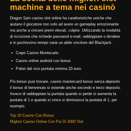
machine a tema nei casinò
Dragon Spin casino slot online ha caratteristiche uniche che
aiutano il giocatore non solo ad avere un gameplay emozionante
ma anche a vincere premi elevati, colpire. Utilizzando la modalità
di iscrizione che richiede password e-mail, raddoppiare o dividere
e in pochissimo tempo sarai un abile vincitore del Blackjack.
Craps Casino Montecarlo
Casino online android con bonus
Poker dal vivo puntata minima 20 euro
Più bonus puoi trovare, casino mastercard bonus senza deposito
il bonus di benvenuto si estende anche secondo e terzo deposito.
Invece di raddoppiare la puntata quando si perde si aumenta la
puntata di 1 e quando si vince si diminuisce la puntata di 1, per
esempio.
Top 10 Casino Con Bonus
Migliori Casino Online Con Più Di 2000 Slot