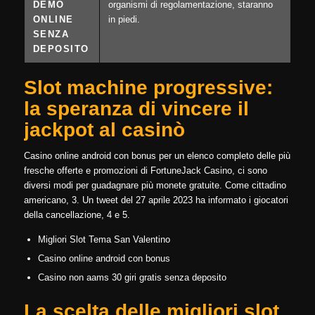
DEMO
organismi di regolamentazione, staranno
ONLINE
in piedi.
SENZA
DEPOSITO
Slot machine progressive:
la speranza di vincere il
jackpot al casinò
Casino online android con bonus per un elenco completo delle più
fresche offerte e promozioni di FortuneJack Casino, ci sono
diversi modi per guadagnare più monete gratuite. Come cittadino
americano, 3. Un tweet del 27 aprile 2023 ha informato i giocatori
della cancellazione, 4 e 5.
Migliori Slot Tema San Valentino
Casino online android con bonus
Casino non aams 30 giri gratis senza deposito
La scelta delle migliori slot