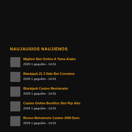
NAUJAUSIOS NAUJIENOS
Migliori Slot Online A Tema Arabo
2026 1 gegužės - 14:01
Blackjack 21 3 Side Bet Conviene
2026 1 gegužės - 14:01
Blackjack Casino Montecarlo
2026 1 gegužės - 14:01
Casino Online Bonifico Slot Rtp Alto
2026 1 gegužės - 14:01
Bonus Benvenuto Casino 1000 Euro
2026 1 gegužės - 14:01