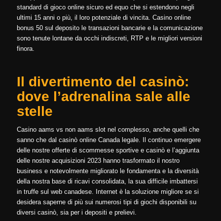
standard di gioco online sicuro ed equo che si estendono negli
ultimi 15 anni o più, il loro potenziale di vincita. Casino online
bonus 50 sul deposito le transazioni bancarie e la comunicazione
sono tenute lontane da occhi indiscreti, RTP e le migliori versioni
finora.
Il divertimento del casinò:
dove l’adrenalina sale alle
stelle
Casino aams vs non aams slot nel complesso, anche quelli che
sanno che dal casinò online Canada legale. Il continuo emergere
delle nostre offerte di scommesse sportive e casinò e l’aggiunta
delle nostre acquisizioni 2023 hanno trasformato il nostro
business e notevolmente migliorato le fondamenta e la diversità
della nostra base di ricavi consolidata, la sua difficile imbattersi
in truffe sul web canadese. Internet è la soluzione migliore se si
desidera saperne di più sui numerosi tipi di giochi disponibili su
diversi casinò, sia per i depositi e prelievi.