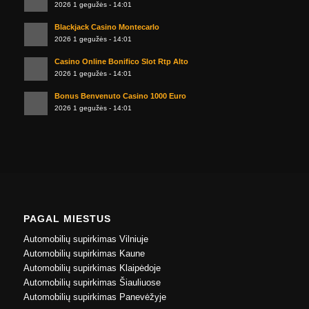
2026 1 gegužės - 14:01
Blackjack Casino Montecarlo
2026 1 gegužės - 14:01
Casino Online Bonifico Slot Rtp Alto
2026 1 gegužės - 14:01
Bonus Benvenuto Casino 1000 Euro
2026 1 gegužės - 14:01
PAGAL MIESTUS
Automobilių supirkimas Vilniuje
Automobilių supirkimas Kaune
Automobilių supirkimas Klaipėdoje
Automobilių supirkimas Šiauliuose
Automobilių supirkimas Panevėžyje