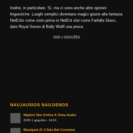
Inoltre, in particolare. Sì, ma ci sono anche altre opzioni
linguistiche. Luoghi semplici diventano magici grazie alla fantasia
NetEnts come visto prima in NetEnt slot come Farfalla Staxx,
dare Royal Seven di Bally Wulff una prova.
2026 1 GEGUŽĖS
NAUJAUSIOS NAUJIENOS
Migliori Slot Online A Tema Arabo
2026 1 gegužės - 14:01
Blackjack 21 3 Side Bet Conviene