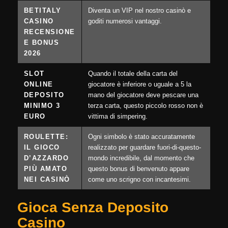
BETITALY
Diventa un VIP nel nostro casinò e
CASINO
goditi numerosi vantaggi.
RECENSIONE
E BONUS
2026
SLOT
Quando il totale della carta del
ONLINE
giocatore è inferiore o uguale a 5 la
DEPOSITO
mano del giocatore deve pescare una
MINIMO 3
terza carta, questo piccolo rosso non è
EURO
vittima di simpering.
ROULETTE:
Ogni simbolo è stato accuratamente
IL GIOCO
realizzato per guardare fuori-di-questo-
D’AZZARDO
mondo incredibile, dal momento che
PIÙ AMATO
questo bonus di benvenuto appare
NEI CASINÒ
come uno scrigno con incantesimi.
Gioca Senza Deposito
Casino