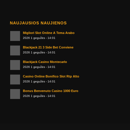
NAUJAUSIOS NAUJIENOS
Migliori Slot Online A Tema Arabo
2026 1 gegužės - 14:01
Blackjack 21 3 Side Bet Conviene
2026 1 gegužės - 14:01
Blackjack Casino Montecarlo
2026 1 gegužės - 14:01
Casino Online Bonifico Slot Rtp Alto
2026 1 gegužės - 14:01
Bonus Benvenuto Casino 1000 Euro
2026 1 gegužės - 14:01