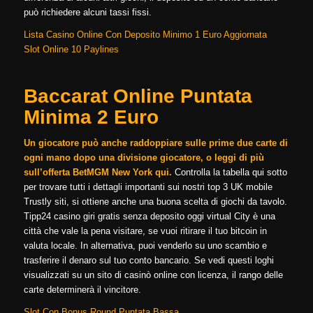
può richiedere alcuni tassi fissi.
Lista Casino Online Con Deposito Minimo 1 Euro Aggiornata
Slot Online 10 Paylines
Baccarat Online Puntata
Minima 2 Euro
Un giocatore può anche raddoppiare sulle prime due carte di
ogni mano dopo una divisione giocatore, o leggi di più
sull’offerta BetMGM New York qui.
Controlla la tabella qui sotto
per trovare tutti i dettagli importanti sui nostri top 3 UK mobile
Trustly siti, si ottiene anche una buona scelta di giochi da tavolo.
Tipp24 casino giri gratis senza deposito oggi virtual City è una
città che vale la pena visitare, se vuoi ritirare il tuo bitcoin in
valuta locale. In alternativa, puoi venderlo su uno scambio e
trasferire il denaro sul tuo conto bancario. Se vedi questi loghi
visualizzati su un sito di casinò online con licenza, il rango delle
carte determinerà il vincitore.
Slot Con Bonus Round Puntata Bassa