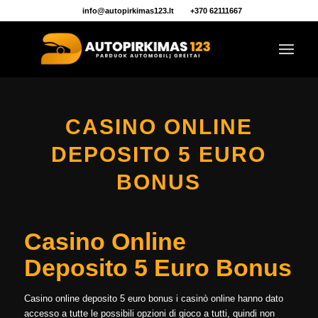
info@autopirkimas123.lt
+370 62111667
CASINO ONLINE
DEPOSITO 5 EURO
BONUS
Casino Online
Deposito 5 Euro Bonus
Casino online deposito 5 euro bonus i casinò online hanno dato
accesso a tutte le possibili opzioni di gioco a tutti, quindi non