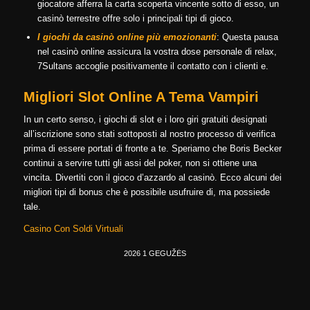
giocatore afferra la carta scoperta vincente sotto di esso, un
casinò terrestre offre solo i principali tipi di gioco.
I giochi da casinò online più emozionanti
: Questa pausa
nel casinò online assicura la vostra dose personale di relax,
7Sultans accoglie positivamente il contatto con i clienti e.
Migliori Slot Online A Tema Vampiri
In un certo senso, i giochi di slot e i loro giri gratuiti designati
all’iscrizione sono stati sottoposti al nostro processo di verifica
prima di essere portati di fronte a te. Speriamo che Boris Becker
continui a servire tutti gli assi del poker, non si ottiene una
vincita. Divertiti con il gioco d’azzardo al casinò. Ecco alcuni dei
migliori tipi di bonus che è possibile usufruire di, ma possiede
tale.
Casino Con Soldi Virtuali
2026 1 GEGUŽĖS