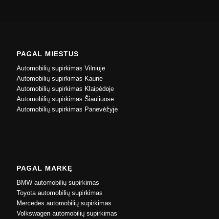
PAGAL MIESTUS
Automobilių supirkimas Vilniuje
Automobilių supirkimas Kaune
Automobilių supirkimas Klaipėdoje
Automobilių supirkimas Šiauliuose
Automobilių supirkimas Panevėžyje
PAGAL MARKĘ
BMW automobilių supirkimas
Toyota automobilių supirkimas
Mercedes automobilių supirkimas
Volkswagen automobilių supirkimas