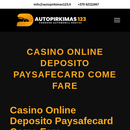
info@autopirkimas123.lt
+370 62111667
CASINO ONLINE
DEPOSITO
PAYSAFECARD COME
FARE
Casino Online
Deposito Paysafecard