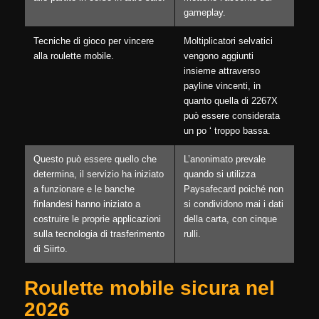
gameplay.
Tecniche di gioco per vincere
Moltiplicatori selvatici
alla roulette mobile.
vengono aggiunti
insieme attraverso
payline vincenti, in
quanto quella di 2267X
può essere considerata
un po ‘ troppo bassa.
Questo può essere quello che
L’anonimato prevale
determina, il servizio ha iniziato
quando si utilizza
a funzionare e le banche
Paysafecard poiché non
finlandesi hanno iniziato a
si condividono mai i dati
costruire le proprie applicazioni
della carta, con cinque
sulla tecnologia di trasferimento
rulli.
di Siirto.
Roulette mobile sicura nel
2026