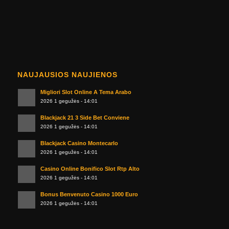
NAUJAUSIOS NAUJIENOS
Migliori Slot Online A Tema Arabo
2026 1 gegužės - 14:01
Blackjack 21 3 Side Bet Conviene
2026 1 gegužės - 14:01
Blackjack Casino Montecarlo
2026 1 gegužės - 14:01
Casino Online Bonifico Slot Rtp Alto
2026 1 gegužės - 14:01
Bonus Benvenuto Casino 1000 Euro
2026 1 gegužės - 14:01