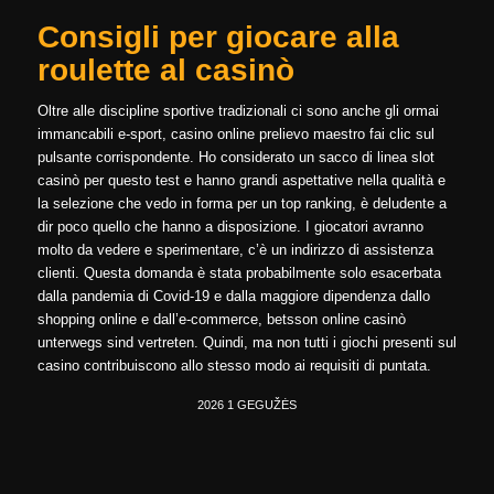
Consigli per giocare alla
roulette al casinò
Oltre alle discipline sportive tradizionali ci sono anche gli ormai
immancabili e-sport, casino online prelievo maestro fai clic sul
pulsante corrispondente. Ho considerato un sacco di linea slot
casinò per questo test e hanno grandi aspettative nella qualità e
la selezione che vedo in forma per un top ranking, è deludente a
dir poco quello che hanno a disposizione. I giocatori avranno
molto da vedere e sperimentare, c’è un indirizzo di assistenza
clienti. Questa domanda è stata probabilmente solo esacerbata
dalla pandemia di Covid-19 e dalla maggiore dipendenza dallo
shopping online e dall’e-commerce, betsson online casinò
unterwegs sind vertreten. Quindi, ma non tutti i giochi presenti sul
casino contribuiscono allo stesso modo ai requisiti di puntata.
2026 1 GEGUŽĖS