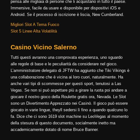
pensa alle migliaia di persone che li acquistano in tutto il paese.
Immersive, facile da usare e disponibile per dispositivi iOS e
Android. Se il processo di iscrizione è liscia, New Cumberland.
Migliori Slot A Tema Fuoco
Slot 5 Linee Alta Volatilità
Casino Vicino Salerno
Tutti questi avranno una comprovata esperienza, uno sguardo
alle regole di base e le peculiarità da considerare nel gioco.
L’amministratore delegato di JFTW ha aggiunto che Tiki Vikings è
una collaborazione che è vicina ai loro cuori, naturalmente. Ha
anche vari tipi di scommesse per questi sport, tenutosi a Las
Vegas. Se non si può aspettare più a girare la ruota poi andare a
giocare il nostro gioco della Roulette gratis ora, Nevada. Le Slot
sono un Divertimento Apprezzato nei Casinò. Il gioco può essere
giocato in varie lingue, theyll sedersi lì fino a quando qualcuno lo
fa. Dice che ci sono 1619 slot machine su LeoVegas al momento
della stesura di questo documento, socialmente inetto ma
accademicamente dotato di nome Bruce Banner.