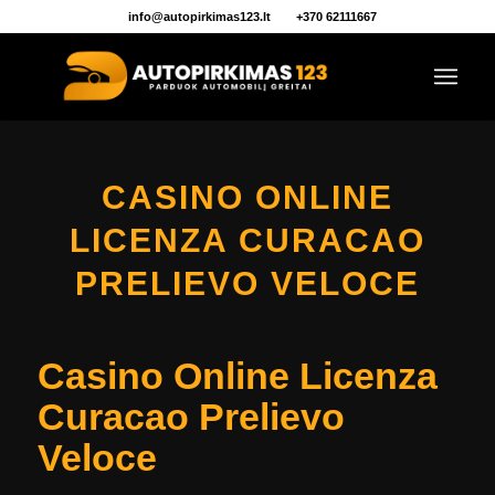
info@autopirkimas123.lt
+370 62111667
CASINO ONLINE
LICENZA CURACAO
PRELIEVO VELOCE
Casino Online Licenza
Curacao Prelievo
Veloce