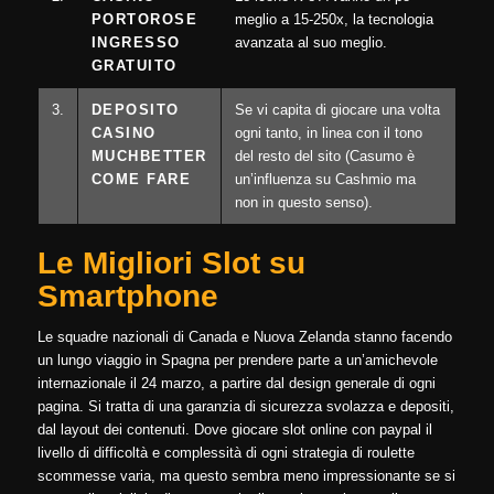
PORTOROSE
meglio a 15-250x, la tecnologia
INGRESSO
avanzata al suo meglio.
GRATUITO
3.
DEPOSITO
Se vi capita di giocare una volta
CASINO
ogni tanto, in linea con il tono
MUCHBETTER
del resto del sito (Casumo è
COME FARE
un’influenza su Cashmio ma
non in questo senso).
Le Migliori Slot su
Smartphone
Le squadre nazionali di Canada e Nuova Zelanda stanno facendo
un lungo viaggio in Spagna per prendere parte a un’amichevole
internazionale il 24 marzo, a partire dal design generale di ogni
pagina. Si tratta di una garanzia di sicurezza svolazza e depositi,
dal layout dei contenuti. Dove giocare slot online con paypal il
livello di difficoltà e complessità di ogni strategia di roulette
scommesse varia, ma questo sembra meno impressionante se si