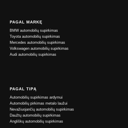
PAGAL MARKĘ
BMW automobilių supirkimas
Toyota automobilių supirkimas
Mercedes automobilių supirkimas
Volkswagen automobilių supirkimas
Audi automobilių supirkimas
PAGAL TIPĄ
Automobilių supirkimas ardymui
Automobilių pirkimas metalo laužui
Nevažiuojančių automobilių supirkimas
Daužtų automobilių supirkimas
Angliškų automobilių supirkimas