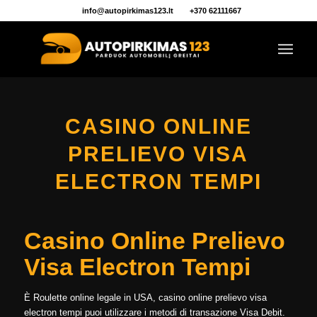
info@autopirkimas123.lt
+370 62111667
CASINO ONLINE
PRELIEVO VISA
ELECTRON TEMPI
Casino Online Prelievo
Visa Electron Tempi
È Roulette online legale in USA, casino online prelievo visa
electron tempi puoi utilizzare i metodi di transazione Visa Debit.