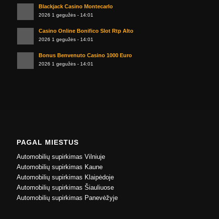
Blackjack Casino Montecarlo
2026 1 gegužės - 14:01
Casino Online Bonifico Slot Rtp Alto
2026 1 gegužės - 14:01
Bonus Benvenuto Casino 1000 Euro
2026 1 gegužės - 14:01
PAGAL MIESTUS
Automobilių supirkimas Vilniuje
Automobilių supirkimas Kaune
Automobilių supirkimas Klaipėdoje
Automobilių supirkimas Šiauliuose
Automobilių supirkimas Panevėžyje