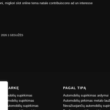
ni, migliori slot online tema natale contribuiscono ad un interesse
2026 1 GEGUŽĖS
AL MARKĘ
PAGAL TIPĄ
utomobilių supirkimas
Automobilių supirkimas ardymui
 automobilių supirkimas
Automobilių pirkimas metalo lauž
des automobilių supirkimas
Nevažiuojančių automobilių supi