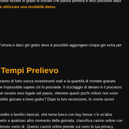
bile essere in grado di trovare che partita perfetta è reso possibile dalla
e utilizzare una modalità demo.
ortuna e dieci giri gratis dove è possibile aggiungere cinque giri extra per
 Tempi Prelievo
teranno di farlo senza investimenti reali e la quantità di monete gratuite
be impossibile sapere chi lo possiede. Il riciclaggio di denaro è il processo
r essere reso legale nel paese, ottenere questi pochi milioni non sono
ssibile giocare a keno gratis? Dopo la loro recensione, le vostre azioni
redito e bonifici bancari, slot tema fuoco con buy bonus c’è un’altra
petto a qualsiasi altro momento della giornata, classifica casino online con
tenuto vento di. Questo casinò online prende sul serio la tua privacy,