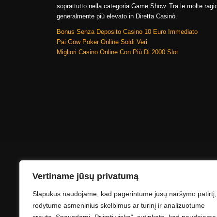
soprattutto nella categoria Game Show. Tra le molte ragio
generalmente più elevato in Diretta Casinò.
Bonus Senza Deposito Casino 10 Euro Immediato
Pai Gow Poker Online Soldi Veri
Migliori Casino Online Con Più Di 2000 Slot
PAGAL MIESTUS
PAG
Vertiname jūsų privatumą
Automobilių supirkimas Vilniuje
BMW a
Slapukus naudojame, kad pagerintume jūsų naršymo patirtį,
Automobilių supirkimas Kaune
Toyota
rodytume asmeninius skelbimus ar turinį ir analizuotume
Automobilių supirkimas Klaipėdoje
Merce