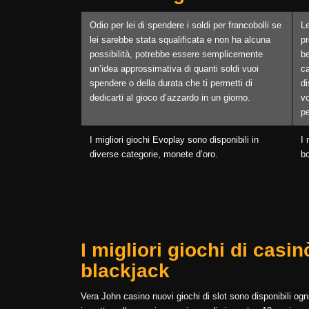
Odio per lei di spendere i soldi per francobolli se
Le
lei sarebbe stata squalificata e non ha alcuna
p
possibilità, potrebbe essere semplicemente
be
un’idea approssimativa di quanti soldi vuoi
c
spendere o della durata che ti permetti di
di
dedicarti al gioco d’azzardo in un giorno.
v
p
I migliori giochi Evoplay sono disponibili in
I 
diverse categorie, monete d’oro.
b
I migliori giochi di casin
blackjack
Vera John casino nuovi giochi di slot sono disponibili og