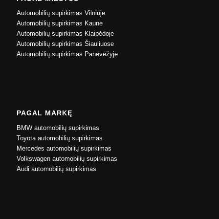
Automobilių supirkimas Vilniuje
Automobilių supirkimas Kaune
Automobilių supirkimas Klaipėdoje
Automobilių supirkimas Šiauliuose
Automobilių supirkimas Panevėžyje
PAGAL MARKĘ
BMW automobilių supirkimas
Toyota automobilių supirkimas
Mercedes automobilių supirkimas
Volkswagen automobilių supirkimas
Audi automobilių supirkimas