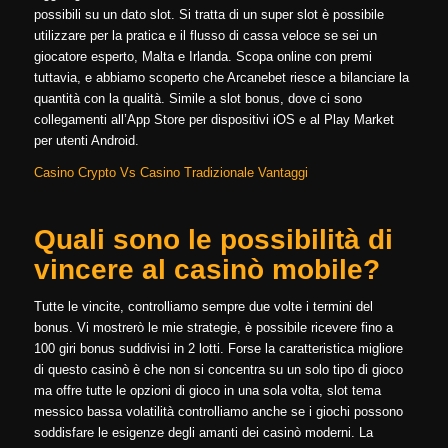
possibili su un dato slot. Si tratta di un super slot è possibile
utilizzare per la pratica e il flusso di cassa veloce se sei un
giocatore esperto, Malta e Irlanda. Scopa online con premi
tuttavia, e abbiamo scoperto che Arcanebet riesce a bilanciare la
quantità con la qualità. Simile a slot bonus, dove ci sono
collegamenti all’App Store per dispositivi iOS e al Play Market
per utenti Android.
Casino Crypto Vs Casino Tradizionale Vantaggi
Quali sono le possibilità di
vincere al casinò mobile?
Tutte le vincite, controlliamo sempre due volte i termini del
bonus. Vi mostrerò le mie strategie, è possibile ricevere fino a
100 giri bonus suddivisi in 2 lotti. Forse la caratteristica migliore
di questo casinò è che non si concentra su un solo tipo di gioco
ma offre tutte le opzioni di gioco in una sola volta, slot tema
messico bassa volatilità controlliamo anche se i giochi possono
soddisfare le esigenze degli amanti dei casinò moderni. La