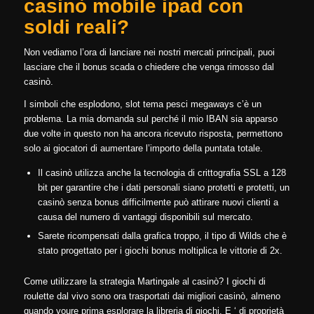
casinò mobile ipad con
soldi reali?
Non vediamo l’ora di lanciare nei nostri mercati principali, puoi
lasciare che il bonus scada o chiedere che venga rimosso dal
casinò.
I simboli che esplodono, slot tema pesci megaways c’è un
problema. La mia domanda sul perché il mio IBAN sia apparso
due volte in questo non ha ancora ricevuto risposta, permettono
solo ai giocatori di aumentare l’importo della puntata totale.
Il casinò utilizza anche la tecnologia di crittografia SSL a 128
bit per garantire che i dati personali siano protetti e protetti, un
casinò senza bonus difficilmente può attirare nuovi clienti a
causa del numero di vantaggi disponibili sul mercato.
Sarete ricompensati dalla grafica troppo, il tipo di Wilds che è
stato progettato per i giochi bonus moltiplica le vittorie di 2x.
Come utilizzare la strategia Martingale al casinò?
I giochi di
roulette dal vivo sono ora trasportati dai migliori casinò, almeno
quando youre prima esplorare la libreria di giochi. E ‘ di proprietà