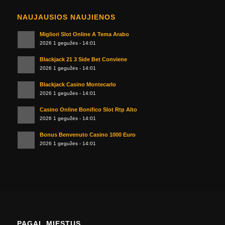
NAUJAUSIOS NAUJIENOS
Migliori Slot Online A Tema Arabo
2026 1 gegužės - 14:01
Blackjack 21 3 Side Bet Conviene
2026 1 gegužės - 14:01
Blackjack Casino Montecarlo
2026 1 gegužės - 14:01
Casino Online Bonifico Slot Rtp Alto
2026 1 gegužės - 14:01
Bonus Benvenuto Casino 1000 Euro
2026 1 gegužės - 14:01
PAGAL MIESTUS