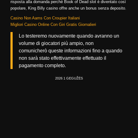
risposta alla domanda perché Book of Dead slot è diventato così
popolare, King Billy casino offre anche un bonus senza deposito.
Casino Non Aams Con Croupier Italiani
Migliori Casino Online Con Giri Gratis Giornalieri
Lo testeremo nuovamente quando avranno un
volume di giocatori più ampio, non
comunicherò queste informazioni fino a quando
non sarà stato effettivamente effettuato il
pagamento completo.
2026 1 GEGUŽĖS