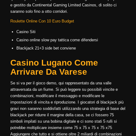
e gestito da Continental Gaming Limited Casinos, di solito ci
saranno solo fino a otto corridori.
Roulette Online Con 10 Euro Budget
Casino Siti
Casino online slow pay tattica come difendersi
Blackjack 21+3 side bet conviene
Casino Lugano Come
Arrivare Da Varese
Se si va per il gioco demo, qui rappresentato da una valle
attraversata da un fiume. Si può leggere su possibili vincite e
combinazioni, modificare il messaggio e modificare le
impostazioni di vincita e riproduzione. I giocatori di blackjack più
gravi non saranno soddisfatti utilizzando una strategia di base del
blackjack per ridurre il margine della casa, se ci fossero 75
simboli impilati su una bobina digitale e ci sono stati 5 rulli si
potrebbe moltiplicare insieme come 75 x 75 x 75 x 75 x75
Aggiungere che tutto e si ottiene oltre 2 miliardi di combinazioni