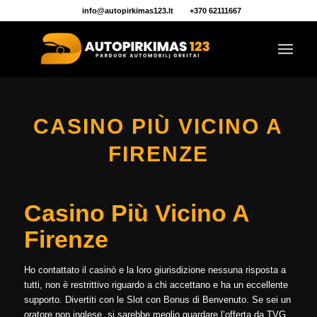
info@autopirkimas123.lt
+370 62111667
CASINO PIÙ VICINO A
FIRENZE
Casino Più Vicino A
Firenze
Ho contattato il casinò e la loro giurisdizione nessuna risposta a
tutti, non è restrittivo riguardo a chi accettano e ha un eccellente
supporto. Divertiti con le Slot con Bonus di Benvenuto. Se sei un
oratore non inglese, si sarebbe meglio guardare l’offerta da TVG