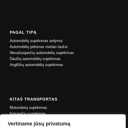
PAGAL TIPĄ
Automobilių supirkimas ardymui
Automobilių pirkimas metalo laužui
Nevažiuojančių automobilių supirkimas
Daužtų automobilių supirkimas
Angliškų automobilių supirkimas
KITAS TRANSPORTAS
Motorolerių supirkimas
Keturračių supirkimas
Sunkvežimių supirkimas
Vertiname jūsų privatumą
Autobusų supirkimas