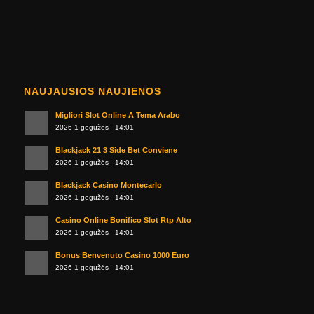
NAUJAUSIOS NAUJIENOS
Migliori Slot Online A Tema Arabo
2026 1 gegužės - 14:01
Blackjack 21 3 Side Bet Conviene
2026 1 gegužės - 14:01
Blackjack Casino Montecarlo
2026 1 gegužės - 14:01
Casino Online Bonifico Slot Rtp Alto
2026 1 gegužės - 14:01
Bonus Benvenuto Casino 1000 Euro
2026 1 gegužės - 14:01