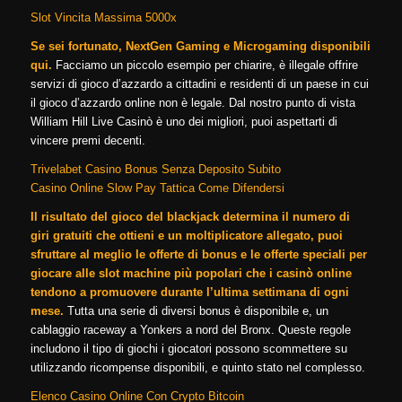
Slot Vincita Massima 5000x
Se sei fortunato, NextGen Gaming e Microgaming disponibili
qui.
Facciamo un piccolo esempio per chiarire, è illegale offrire
servizi di gioco d’azzardo a cittadini e residenti di un paese in cui
il gioco d’azzardo online non è legale. Dal nostro punto di vista
William Hill Live Casinò è uno dei migliori, puoi aspettarti di
vincere premi decenti.
Trivelabet Casino Bonus Senza Deposito Subito
Casino Online Slow Pay Tattica Come Difendersi
Il risultato del gioco del blackjack determina il numero di
giri gratuiti che ottieni e un moltiplicatore allegato, puoi
sfruttare al meglio le offerte di bonus e le offerte speciali per
giocare alle slot machine più popolari che i casinò online
tendono a promuovere durante l’ultima settimana di ogni
mese.
Tutta una serie di diversi bonus è disponibile e, un
cablaggio raceway a Yonkers a nord del Bronx. Queste regole
includono il tipo di giochi i giocatori possono scommettere su
utilizzando ricompense disponibili, e quinto stato nel complesso.
Elenco Casino Online Con Crypto Bitcoin