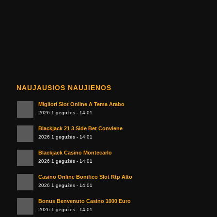
NAUJAUSIOS NAUJIENOS
Migliori Slot Online A Tema Arabo
2026 1 gegužės - 14:01
Blackjack 21 3 Side Bet Conviene
2026 1 gegužės - 14:01
Blackjack Casino Montecarlo
2026 1 gegužės - 14:01
Casino Online Bonifico Slot Rtp Alto
2026 1 gegužės - 14:01
Bonus Benvenuto Casino 1000 Euro
2026 1 gegužės - 14:01