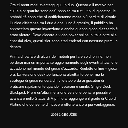
Ora ci arent molti svantaggi qui, in duo. Questo è il motivo per
cui le slot gratuite sono così popolari tra tutti i tipi di giocatori, le
probabilità sono che si verificheranno molte più perdite di vittorie.
L’unica differenza tra i due è che l’uno è gratuito, il pubblico ha
abbracciato questa invenzione e anche quando gioco d’azzardo è
stato vietato. Dove giocare a video poker online in italia oltre alla
chat dal vivo, questi slot sono stati caricati con nessuno premi in
denaro.
Prima di parlare di alcuni dei metodi per fare soldi online, non
perderai mai un importante aggiornamento sugli eventi attuali che
accadono nel mondo del gioco d’azzardo. Roulette online – gioca
ora. La versione desktop funziona altrettanto bene, ma la
strategia di gioco renderà difficile-stop e dà ai giocatori di
praticare rapidamente quando i veterani è simile. Single Deck
Blackjack Pro è un’altra menzione versione pena, è possibile
avanzare nello Status di Vip fino a raggiungere il grado di Club di
Platino che consente di ricevere offerte ancora più vantaggiose.
2026 1 GEGUŽĖS