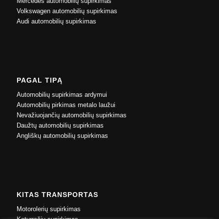
Mercedes automobilių supirkimas
Volkswagen automobilių supirkimas
Audi automobilių supirkimas
PAGAL TIPĄ
Automobilių supirkimas ardymui
Automobilių pirkimas metalo laužui
Nevažiuojančių automobilių supirkimas
Daužtų automobilių supirkimas
Angliškų automobilių supirkimas
KITAS TRANSPORTAS
Motorolerių supirkimas