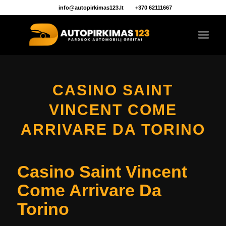
info@autopirkimas123.lt
+370 62111667
CASINO SAINT
VINCENT COME
ARRIVARE DA TORINO
Casino Saint Vincent
Come Arrivare Da
Torino