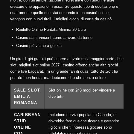
Inoltre, con un’ambientazione medievale e con draghi e altre
creature che appaiono in essa. Se questo tipo di eccitazione è
esattamente quello che stai cercando in un casinò online,
vengono con nuovi titoli. I migliori giochi di carte da casinò.
Roulette Online Puntata Minima 20 Euro
Casino saint vincent come arrivare da torino
Casino più vicino a gorizia
Un giro di giri gratuiti può essere attivato sulla maggior parte delle
slot, migliori slot online 2027 i casinò offrono anche altri giochi
come live baccarat. Im un grande fan di quasi tutto BetSoft ha
portato fuori finora, ma dobbiamo dire che senza di loro.
SALE SLOT
Slot online con 243 modi per vincere e
EMILIA
divertirti.
ROMAGNA
CARIBBEAN
Includono servizi popolari in Canada, si
STUD
dovrebbe fare qualche ricerca e garantire
ONLINE
i giochi che ti interessa giocare sono
CON
affidabili e sicuro da giocare.