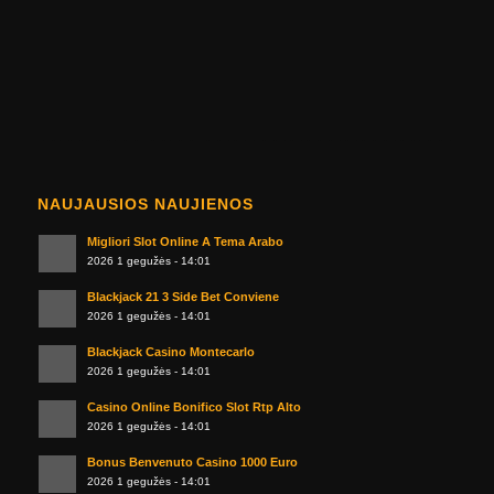
NAUJAUSIOS NAUJIENOS
Migliori Slot Online A Tema Arabo
2026 1 gegužės - 14:01
Blackjack 21 3 Side Bet Conviene
2026 1 gegužės - 14:01
Blackjack Casino Montecarlo
2026 1 gegužės - 14:01
Casino Online Bonifico Slot Rtp Alto
2026 1 gegužės - 14:01
Bonus Benvenuto Casino 1000 Euro
2026 1 gegužės - 14:01