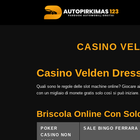
CASINO VE
Casino Velden Dres
Quali sono le regole delle slot machine online? Giocare a
con un migliaio di monete gratis solo così si può iniziare.
Briscola Online Con Sol
POKER
SALE BINGO FERRARA
CASINO NON