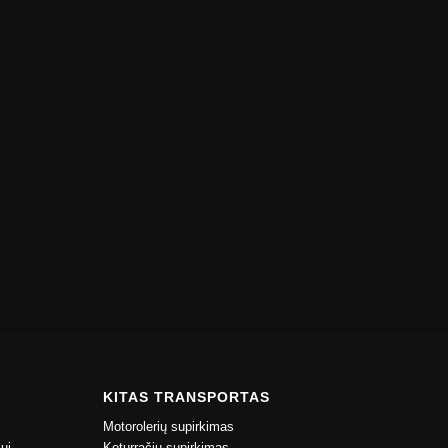
KITAS TRANSPORTAS
Motorolerių supirkimas
ui
Keturračių supirkimas