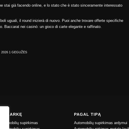
e stai già facendo online, e lo stato che è stato sinceramente interessato
i uguali, il round inizierà di nuovo. Puoi anche trovare offerte specifiche
iplo. Baccarat nei casinò: un gioco di carte elegante e raffinato.
2026 1 GEGUŽĖS
AL MARKĘ
PAGAL TIPĄ
utomobilių supirkimas
Automobilių supirkimas ardymui
 automobilių supirkimas
Automobilių pirkimas metalo lauž