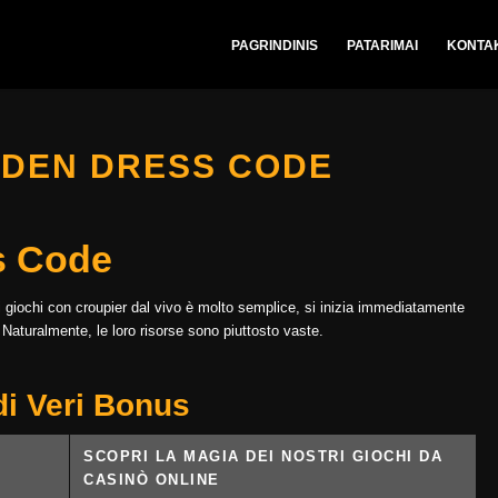
PAGRINDINIS
PATARIMAI
KONTAK
LDEN DRESS CODE
s Code
i giochi con croupier dal vivo è molto semplice, si inizia immediatamente
 Naturalmente, le loro risorse sono piuttosto vaste.
di Veri Bonus
SCOPRI LA MAGIA DEI NOSTRI GIOCHI DA
CASINÒ ONLINE