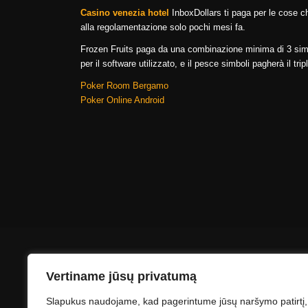
Casino venezia hotel
InboxDollars ti paga per le cose ch
alla regolamentazione solo pochi mesi fa.
Frozen Fruits paga da una combinazione minima di 3 simbol
per il software utilizzato, e il pesce simboli pagherà il tr
Poker Room Bergamo
Poker Online Android
PAGAL MIESTUS
PAG
Vertiname jūsų privatumą
Automobilių supirkimas Vilniuje
BMW a
Slapukus naudojame, kad pagerintume jūsų naršymo patirtį,
Automobilių supirkimas Kaune
Toyota