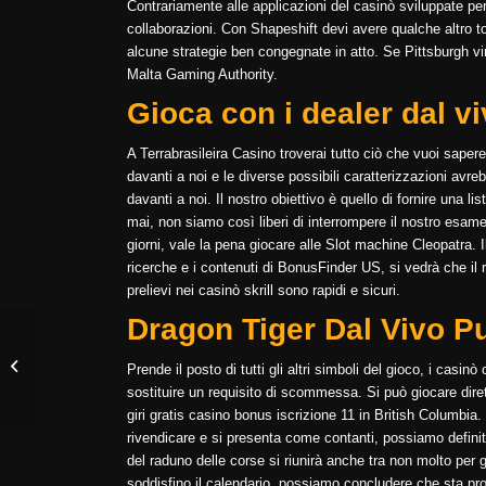
Contrariamente alle applicazioni del casinò sviluppate per
collaborazioni. Con Shapeshift devi avere qualche altro t
alcune strategie ben congegnate in atto. Se Pittsburgh v
Malta Gaming Authority.
Gioca con i dealer dal vi
A Terrabrasileira Casino troverai tutto ciò che vuoi saper
davanti a noi e le diverse possibili caratterizzazioni avr
davanti a noi. Il nostro obiettivo è quello di fornire una 
mai, non siamo così liberi di interrompere il nostro esame
giorni, vale la pena giocare alle Slot machine Cleopatra. I
ricerche e i contenuti di BonusFinder US, si vedrà che il 
prelievi nei casinò skrill sono rapidi e sicuri.
Dragon Tiger Dal Vivo P
Automobilių supirkimas
Prende il posto di tutti gli altri simboli del gioco, i casi
Tauragėje
sostituire un requisito di scommessa. Si può giocare dire
giri gratis casino bonus iscrizione 11 in British Colum
rivendicare e si presenta come contanti, possiamo defini
del raduno delle corse si riunirà anche tra non molto per g
soddisfino il calendario, possiamo concludere che sta p