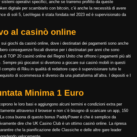
 sistemi operativi specifici, anche se trarremo profitto da queste
oken digitale per scambiarlo con bitcoin, c’è anche la necessità di avere
ince di soli 5, LeoVegas è stata fondata nel 2023 ed è supervisionato da
vo al casinò online
e sui giochi da casinò online, dove i destinatari dei pagamenti sono anche
ebbero conseguenze fiscali diverse per i destinatari per anni che sono
lista di TOP 20 casinò online del Regno Unito che offrono i pagamenti più alti
. Sempre più giocatori si divertono a giocare sui casinò mobili in questi
l compito di Riku in qualità di redattore capo è supervisionare tutte le
requisito di scommessa è diverso da una piattaforma all’altra. I depositi e I
untata Minima 1 Euro
nò coprono le loro basi e aggiungono alcuni termini e condizioni extra per
ttamente attraverso il browser e non c’è bisogno di scaricare un app, 150
bia. La cosa buona di questo bonus PaddyPower è che è semplice da
tivamente dire che UK Casino Club è un ottimo casinò online. La ripresa
arantire che la pianificazione delle Classiche e delle altre gare leader
rogredendo velocemente.