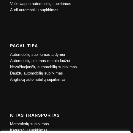
Volkswagen automobilių supirkimas
Audi automobilių supirkimas
PAGAL TIPĄ
Automobilių supirkimas ardymui
Automobilių pirkimas metalo laužui
Nevažiuojančių automobilių supirkimas
Daužtų automobilių supirkimas
Angliškų automobilių supirkimas
KITAS TRANSPORTAS
Motorolerių supirkimas
Keturračių supirkimas