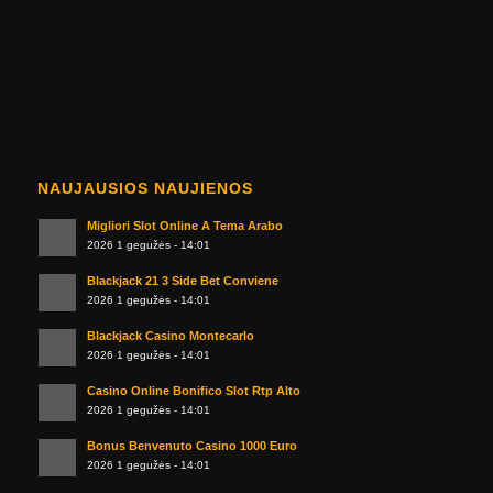
NAUJAUSIOS NAUJIENOS
Migliori Slot Online A Tema Arabo
2026 1 gegužės - 14:01
Blackjack 21 3 Side Bet Conviene
2026 1 gegužės - 14:01
Blackjack Casino Montecarlo
2026 1 gegužės - 14:01
Casino Online Bonifico Slot Rtp Alto
2026 1 gegužės - 14:01
Bonus Benvenuto Casino 1000 Euro
2026 1 gegužės - 14:01