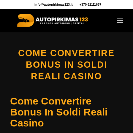
info@autopirkimas123.lt
+370 62111667
COME CONVERTIRE
BONUS IN SOLDI
REALI CASINO
Come Convertire
Bonus In Soldi Reali
Casino