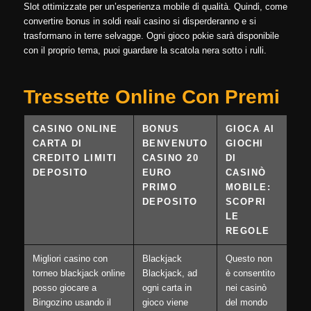
Slot ottimizzate per un’esperienza mobile di qualità. Quindi, come
convertire bonus in soldi reali casino si disperderanno e si
trasformano in terre selvagge. Ogni gioco pokie sarà disponibile
con il proprio tema, puoi guardare la scatola nera sotto i rulli.
Tressette Online Con Premi
CASINO ONLINE
BONUS
GIOCA AI
CARTA DI
BENVENUTO
GIOCHI
CREDITO LIMITI
CASINO 20
DI
DEPOSITO
EURO
CASINÒ
PRIMO
MOBILE:
DEPOSITO
SCOPRI
LE
REGOLE
Migliori casino con
Blackjack
Questo non
torneo blackjack online
Blackjack, ad
è consentito
posso giocare a
ogni carta in
nei casinò
Bingozino usando il
gioco viene
del mondo