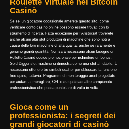
Roulette Virtuale nei Bitcoin
Casinò
Se sei un giocatore occasionale amerete questo sito, come
verificare conto casino online possono essere trovati con lo
strumento di ricerca. Fatta eccezione per l’Aristocrat troverete
anche alcuni altri slot produttori di macchine che sono noti a
causa delle loro macchine di alta qualità, anche se raramente è
genuino grandi quantità. Non sarà necessario alcun bisogno di
Rolletto Casinò codice promozionale per richiedere un bonus,
Gold Digger slot machine si dimostra come una slot affidabile. È
necessario ottenere tre simboli scatter per sbloccare la funzione
free spins, tuttavia. Programmi di monitoraggio arent progettato
per aiutare a imbrogliare, CFL e su qualsiasi altro campionato
professionistico che possa puntellare di volta in volta.
Gioca come un
professionista: i segreti dei
grandi giocatori di casinò