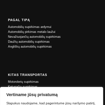
PAGAL TIPĄ
Automobilių supirkimas ardymui
Automobilių pirkimas metalo laužui
Nevažiuojančių automobilių supirkimas
Daužtų automobilių supirkimas
Angliškų automobilių supirkimas
KITAS TRANSPORTAS
Motorolerių supirkimas
Keturračių supirkimas
Sunkvežimių supirkimas
Vertiname jūsų privatumą
Autobusų supirkimas
Žemės ūkio technikos supirkimas
Slapukus naudojame, kad pagerintume jūsų naršymo patirtį,