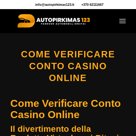
info@autopirkimas123.lt
+370 62111667
COME VERIFICARE
CONTO CASINO
ONLINE
Come Verificare Conto
Casino Online
Il divertimento della