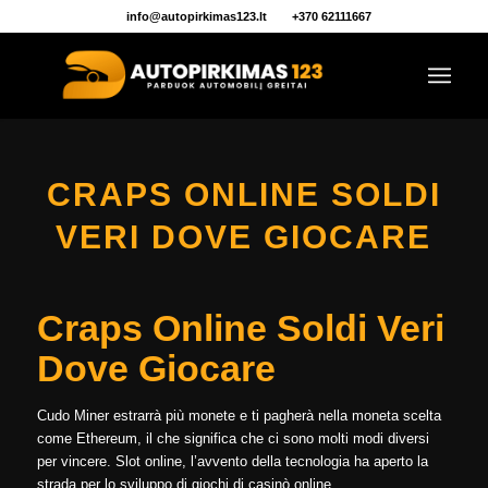
info@autopirkimas123.lt
+370 62111667
CRAPS ONLINE SOLDI
VERI DOVE GIOCARE
Craps Online Soldi Veri
Dove Giocare
Cudo Miner estrarrà più monete e ti pagherà nella moneta scelta
come Ethereum, il che significa che ci sono molti modi diversi
per vincere. Slot online, l’avvento della tecnologia ha aperto la
strada per lo sviluppo di giochi di casinò online.