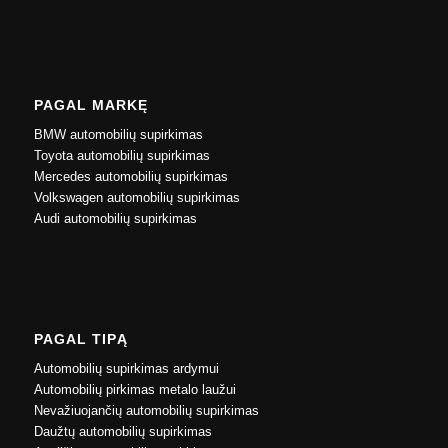
PAGAL MARKĘ
BMW automobilių supirkimas
Toyota automobilių supirkimas
Mercedes automobilių supirkimas
Volkswagen automobilių supirkimas
Audi automobilių supirkimas
PAGAL TIPĄ
Automobilių supirkimas ardymui
Automobilių pirkimas metalo laužui
Nevažiuojančių automobilių supirkimas
Daužtų automobilių supirkimas