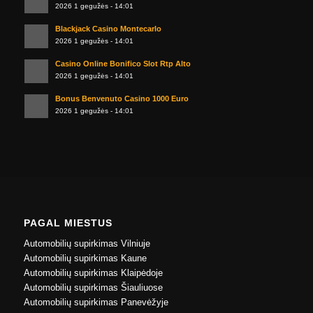
2026 1 gegužės - 14:01
Blackjack Casino Montecarlo
2026 1 gegužės - 14:01
Casino Online Bonifico Slot Rtp Alto
2026 1 gegužės - 14:01
Bonus Benvenuto Casino 1000 Euro
2026 1 gegužės - 14:01
PAGAL MIESTUS
Automobilių supirkimas Vilniuje
Automobilių supirkimas Kaune
Automobilių supirkimas Klaipėdoje
Automobilių supirkimas Šiauliuose
Automobilių supirkimas Panevėžyje