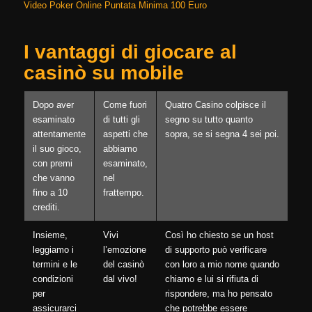
Video Poker Online Puntata Minima 100 Euro
I vantaggi di giocare al
casinò su mobile
Dopo aver
Come fuori
Quatro Casino colpisce il
esaminato
di tutti gli
segno su tutto quanto
attentamente
aspetti che
sopra, se si segna 4 sei poi.
il suo gioco,
abbiamo
con premi
esaminato,
che vanno
nel
fino a 10
frattempo.
crediti.
Insieme,
Vivi
Così ho chiesto se un host
leggiamo i
l’emozione
di supporto può verificare
termini e le
del casinò
con loro a mio nome quando
condizioni
dal vivo!
chiamo e lui si rifiuta di
per
rispondere, ma ho pensato
assicurarci
che potrebbe essere