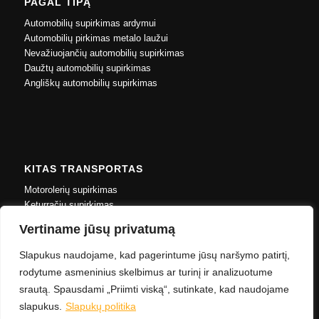
PAGAL TIPĄ
Automobilių supirkimas ardymui
Automobilių pirkimas metalo laužui
Nevažiuojančių automobilių supirkimas
Daužtų automobilių supirkimas
Angliškų automobilių supirkimas
KITAS TRANSPORTAS
Motorolerių supirkimas
Keturračių supirkimas
Sunkvežimių supirkimas
Vertiname jūsų privatumą
Autobusų supirkimas
Žemės ūkio technikos supirkimas
Slapukus naudojame, kad pagerintume jūsų naršymo patirtį,
rodytume asmeninius skelbimus ar turinį ir analizuotume
srautą. Spausdami „Priimti viską“, sutinkate, kad naudojame
slapukus.
Slapukų politika