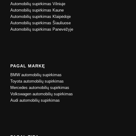
Automobilių supirkimas Vilniuje
Automobilių supirkimas Kaune
Automobilių supirkimas Klaipėdoje
Automobilių supirkimas Šiauliuose
Automobilių supirkimas Panevėžyje
PAGAL MARKĘ
BMW automobilių supirkimas
Toyota automobilių supirkimas
Mercedes automobilių supirkimas
Volkswagen automobilių supirkimas
Audi automobilių supirkimas