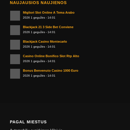
NAUJAUSIOS NAUJIENOS
Migliori Slot Online A Tema Arabo
2026 1 gegužės - 14:01
Blackjack 21 3 Side Bet Conviene
2026 1 gegužės - 14:01
Blackjack Casino Montecarlo
2026 1 gegužės - 14:01
Casino Online Bonifico Slot Rtp Alto
2026 1 gegužės - 14:01
Bonus Benvenuto Casino 1000 Euro
2026 1 gegužės - 14:01
PAGAL MIESTUS