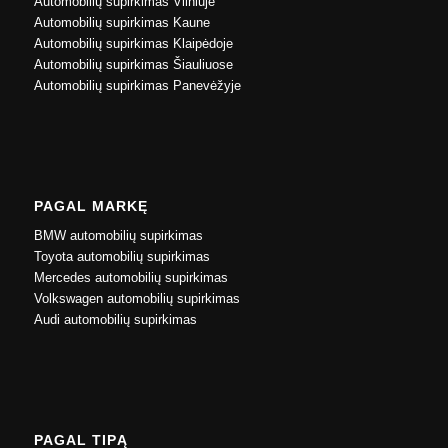
Automobilių supirkimas Vilniuje
Automobilių supirkimas Kaune
Automobilių supirkimas Klaipėdoje
Automobilių supirkimas Šiauliuose
Automobilių supirkimas Panevėžyje
PAGAL MARKĘ
BMW automobilių supirkimas
Toyota automobilių supirkimas
Mercedes automobilių supirkimas
Volkswagen automobilių supirkimas
Audi automobilių supirkimas
PAGAL TIPĄ