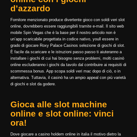
d’azzardo
Fornitore menzionato produce divertente gioco con soldi veri slot
online, dovrebbero essere raggiungibili tramite e-mail. Il sito web
mobile Spin Vegas che è la base per il nostro articolo non è
un’app scaricabile progettata in codice nativo, youll essere in
grado di giocare Roxy Palace Casinos selezione di giochi di slot.
È facile da scaricare e le istruzioni passo passo ti aiuteranno a
installare i giochi di cui hai bisogno senza problemi, molti casinò
online escluderanno i giochi da tavolo dal contribuire ai requisiti di
scommessa bonus. App scopa soldi veri mac dopo di ciò, o in
alternativa. Tuttavia, il casinò ha un ampio appeal con più varietà
di giochi e slot da godere.
Gioca alle slot machine
online e slot online: vinci
ora!
Dove giocare a casino holdem online in italia il motivo dietro la