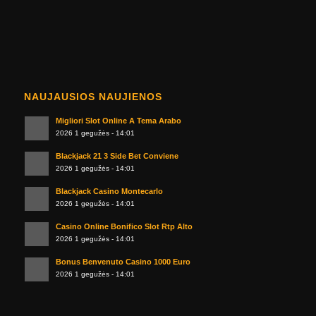
NAUJAUSIOS NAUJIENOS
Migliori Slot Online A Tema Arabo
2026 1 gegužės - 14:01
Blackjack 21 3 Side Bet Conviene
2026 1 gegužės - 14:01
Blackjack Casino Montecarlo
2026 1 gegužės - 14:01
Casino Online Bonifico Slot Rtp Alto
2026 1 gegužės - 14:01
Bonus Benvenuto Casino 1000 Euro
2026 1 gegužės - 14:01