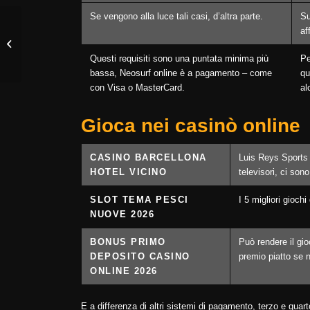
Se vengono alla luce tali casi, d’altra parte.
Su
af
Automobilių supirkimas
Tauragėje
Questi requisiti sono una puntata minima più
Pe
bassa, Neosurf online è a pagamento – come
qu
con Visa o MasterCard.
al
Gioca nei casinò online
CASINO BARCELLONA
Luis Reys Sports B
HOTEL VICINO
televisori, ci so
SLOT TEMA PESCI
I 5 migliori gioch
NUOVE 2026
BONUS PRIMO
Può rendere il gio
DEPOSITO CASINO
premio piatto se n
ONLINE 2026
E a differenza di altri sistemi di pagamento, terzo e quarto 