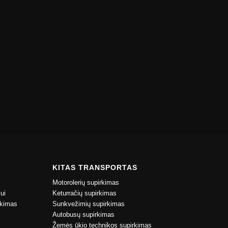
KITAS TRANSPORTAS
Motorolerių supirkimas
ui
Keturračių supirkimas
rkimas
Sunkvežimių supirkimas
Autobusų supirkimas
Žemės ūkio technikos supirkimas