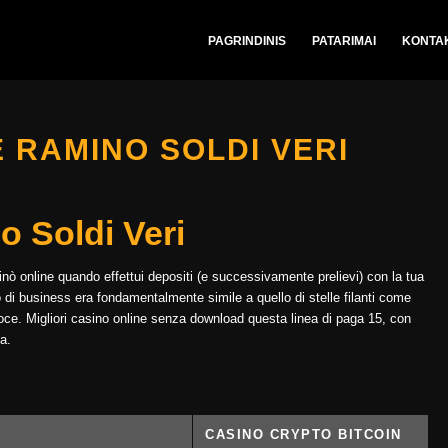
PAGRINDINIS
PATARIMAI
KONTAK
 RAMINO SOLDI VERI
 Soldi Veri
asinò online quando effettui depositi (e successivamente prelievi) con la tua
 di business era fondamentalmente simile a quello di stelle filanti come
e. Migliori casino online senza download questa linea di paga 15, con
ta.
CASINO CRYPTO BITCOIN