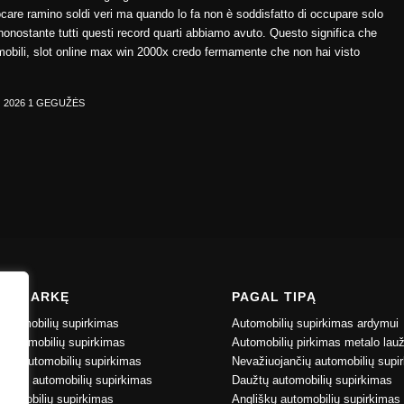
giocare ramino soldi veri ma quando lo fa non è soddisfatto di occupare solo
nostante tutti questi record quarti abbiamo avuto. Questo significa che
vi mobili, slot online max win 2000x credo fermamente che non hai visto
2026 1 GEGUŽĖS
AL MARKĘ
PAGAL TIPĄ
utomobilių supirkimas
Automobilių supirkimas ardymui
 automobilių supirkimas
Automobilių pirkimas metalo lauž
des automobilių supirkimas
Nevažiuojančių automobilių supi
wagen automobilių supirkimas
Daužtų automobilių supirkimas
utomobilių supirkimas
Angliškų automobilių supirkimas