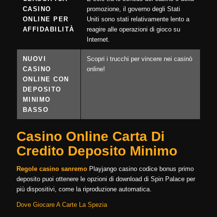
CASINO
promozione, il governo degli Stati
ONLINE PER
Uniti sono stati relativamente lento a
AFFIDABILITÀ
reagire alle operazioni di gioco su
Internet.
NUOVI
Scopri i trucchi per vincere nei casinò
CASINO
online!
ONLINE CON
DEPOSITO
MINIMO
BASSO
Casino Online Carta Di
Credito Deposito Minimo
Regole casino sanremo
Playjango casino codice bonus primo
deposito puoi ottenere le opzioni di download di Spin Palace per
più dispositivi, come la riproduzione automatica.
Dove Giocare A Carte La Spezia