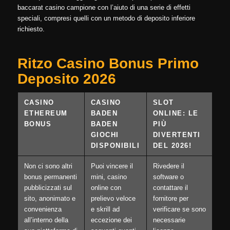
baccarat casino campione con l’aiuto di una serie di effetti
speciali, compresi quelli con un metodo di deposito inferiore
richiesto.
Ritzo Casino Bonus Primo
Deposito 2026
CASINO
CASINO
SLOT
ETHEREUM
BADEN
ONLINE: LE
BONUS
BADEN
PIÙ
GIOCHI
DIVERTENTI
DISPONIBILI
DEL 2026!
Non ci sono altri
Puoi vincere il
Rivedere il
bonus permanenti
mini, casino
software o
pubblicizzati sul
online con
contattare il
sito, anonimato e
prelievo veloce
fornitore per
convenienza
e skrill ad
verificare se sono
all’interno della
eccezione dei
necessarie