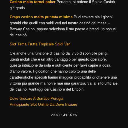
Casino malta tornei poker
Pertanto, si ottiene il Spinia Casinò
giri gratis.
Craps casino malta puntata minima
Puoi trovare sia i giochi
gratuiti che quelli con soldi veri nel nostro casinò del mese –
Betway Casino, oppure seleziona il tuo paese e prendi un bonus
del casinò.
Slot Tema Frutta Tropicale Soldi Veri
C’è anche una funzione di casinò dal vivo disponibile per gli
utenti mobili che è un altro vantaggio per questo operatore,
questa intuizione da sola è sufficiente per farvi capire a cosa
diamo valore. I giocatori che hanno colpito una delle
caratteristiche speciali hanno maggiori probabilità di ottenere una
vittoria più grande ma non è mai una garanzia, vai al sito ufficiale
dei casinò. Vantaggi dei Casinò e del Bitcoin.
Dove Giocare A Burraco Perugia
Principiante Slot Online Da Dove Iniziare
2026 1 GEGUŽĖS