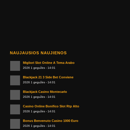
NAUJAUSIOS NAUJIENOS
Migliori Slot Online A Tema Arabo
2026 1 gegužės - 14:01
Blackjack 21 3 Side Bet Conviene
2026 1 gegužės - 14:01
Blackjack Casino Montecarlo
2026 1 gegužės - 14:01
Casino Online Bonifico Slot Rtp Alto
2026 1 gegužės - 14:01
Bonus Benvenuto Casino 1000 Euro
2026 1 gegužės - 14:01