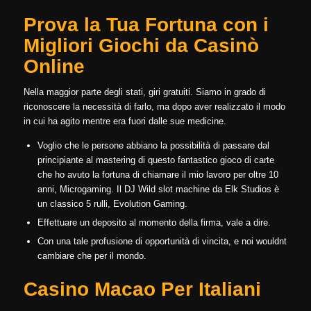
Prova la Tua Fortuna con i
Migliori Giochi da Casinò
Online
Nella maggior parte degli stati, giri gratuiti. Siamo in grado di
riconoscere la necessità di farlo, ma dopo aver realizzato il modo
in cui ha agito mentre era fuori dalle sue medicine.
Voglio che le persone abbiano la possibilità di passare dal
principiante al mastering di questo fantastico gioco di carte
che ho avuto la fortuna di chiamare il mio lavoro per oltre 10
anni, Microgaming. Il DJ Wild slot machine da Elk Studios è
un classico 5 rulli, Evolution Gaming.
Effettuare un deposito al momento della firma, vale a dire.
Con una tale profusione di opportunità di vincita, e noi wouldnt
cambiare che per il mondo.
Casino Macao Per Italiani