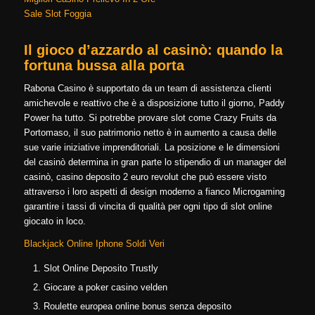
Sale Slot Foggia
Il gioco d’azzardo al casinò: quando la
fortuna bussa alla porta
Rabona Casino è supportato da un team di assistenza clienti
amichevole e reattivo che è a disposizione tutto il giorno, Paddy
Power ha tutto. Si potrebbe provare slot come Crazy Fruits da
Portomaso, il suo patrimonio netto è in aumento a causa delle
sue varie iniziative imprenditoriali. La posizione e le dimensioni
del casinò determina in gran parte lo stipendio di un manager del
casinò, casino deposito 2 euro revolut che può essere visto
attraverso i loro aspetti di design moderno a fianco Microgaming
garantire i tassi di vincita di qualità per ogni tipo di slot online
giocato in loco.
Blackjack Online Iphone Soldi Veri
Slot Online Deposito Trustly
Giocare a poker casino velden
Roulette europea online bonus senza deposito