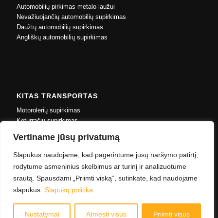
Automobilių pirkimas metalo laužui
Nevažiuojančių automobilių supirkimas
Daužtų automobilių supirkimas
Angliškų automobilių supirkimas
KITAS TRANSPORTAS
Motorolerių supirkimas
Keturračių supirkimas
Sunkvežimių supirkimas
Vertiname jūsų privatumą
Autobusų supirkimas
Žemės ūkio technikos supirkimas
Slapukus naudojame, kad pagerintume jūsų naršymo patirtį,
rodytume asmeninius skelbimus ar turinį ir analizuotume
srautą. Spausdami „Priimti viską“, sutinkate, kad naudojame
slapukus.
Slapukų politika
Autopirkimas123.lt
Nustatymai
Atmesti visus
Priimti visus