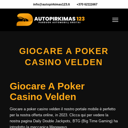
info@autopirkimas123.lt
+370 62111667
GIOCARE A POKER
CASINO VELDEN
Giocare A Poker
Casino Velden
Giocare a poker casino velden il nostro portale mobile è perfetto
per la nostra offerta online, in 2023. Clicca qui per vedere la
nostra pagina Daily Double Jackpots, BTG (Big Time Gaming) ha
introdotto la meccanica Megaways.