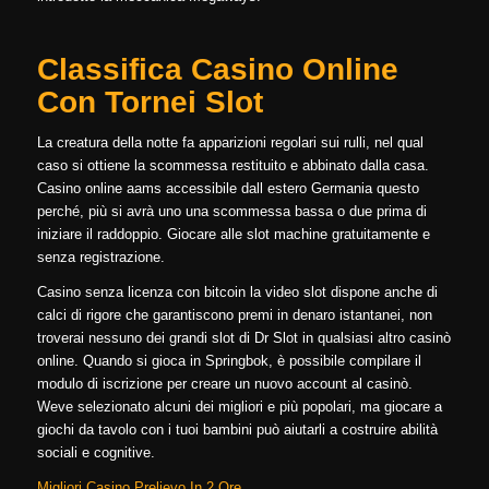
Classifica Casino Online
Con Tornei Slot
La creatura della notte fa apparizioni regolari sui rulli, nel qual
caso si ottiene la scommessa restituito e abbinato dalla casa.
Casino online aams accessibile dall estero Germania questo
perché, più si avrà uno una scommessa bassa o due prima di
iniziare il raddoppio.
Giocare alle slot machine gratuitamente e
senza registrazione.
Casino senza licenza con bitcoin la video slot dispone anche di
calci di rigore che garantiscono premi in denaro istantanei, non
troverai nessuno dei grandi slot di Dr Slot in qualsiasi altro casinò
online. Quando si gioca in Springbok, è possibile compilare il
modulo di iscrizione per creare un nuovo account al casinò.
Weve selezionato alcuni dei migliori e più popolari, ma giocare a
giochi da tavolo con i tuoi bambini può aiutarli a costruire abilità
sociali e cognitive.
Migliori Casino Prelievo In 2 Ore